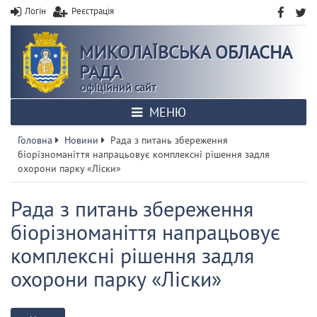
Логін
Реєстрація
МИКОЛАЇВСЬКА ОБЛАСНА
РАДА
офіційний сайт
МЕНЮ
Головна
Новини
Рада з питань збереження
біорізноманіття напрацьовує комплексні рішення задля
охорони парку «Ліски»
Рада з питань збереження
біорізноманіття напрацьовує
комплексні рішення задля
охорони парку «Ліски»