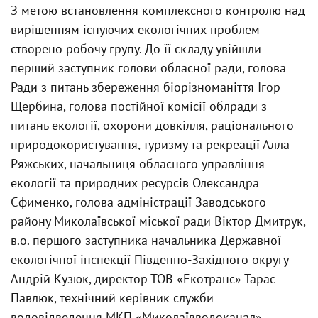
З метою встановлення комплексного контролю над
вирішенням існуючих екологічних проблем
створено робочу групу. До її складу увійшли
перший заступник голови обласної ради, голова
Ради з питань збереження біорізноманіття Ігор
Щербина, голова постійної комісії облради з
питань екології, охорони довкілля, раціонального
природокористування, туризму та рекреації Алла
Ряжських, начальниця обласного управління
екології та природних ресурсів Олександра
Єфименко, голова адміністрації Заводського
району Миколаївської міської ради Віктор Дмитрук,
в.о. першого заступника начальника Державної
екологічної інспекції Південно-Західного округу
Андрій Кузюк, директор ТОВ «Екотранс» Тарас
Павлюк, технічний керівник служби
водовідведення МКП «Миколаївводоканал»