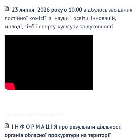
23 липня 2026 року о 10.00
відбулось засідання
постійної комісії з науки і освіти, інновацій,
молоді, сім’ї і спорту, культури та духовності
--------------------------------
І Н Ф О Р М А Ц І Я про результати діяльності
органів обласної прокуратури на території