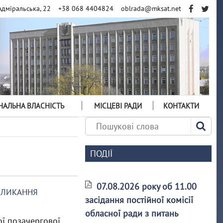
Адміральська, 22
+38 068 4404824
oblrada@mksat.net
АЛЬНА ВЛАСНІСТЬ
МІСЦЕВІ РАДИ
КОНТАКТИ
ПОДІЇ
07.08.2026 року об 11.00
СКЛИКАННЯ
засідання постійної комісії
обласної ради з питань
ої позачергової