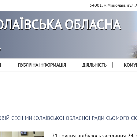
54001, м.Миколаїв, вул. 
ЛАЇВСЬКА ОБЛАСНА
т
И
ПУБЛІЧНА ІНФОРМАЦІЯ
ДІЯЛЬНІСТЬ
КОМУН
ГОВІЙ СЕСІЇ МИКОЛАЇВСЬКОЇ ОБЛАСНОЇ РАДИ СЬОМОГО 
21 грудня відбулось засідання 24-