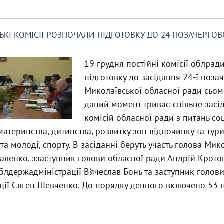
ЬКІ КОМІСІЇ РОЗПОЧАЛИ ПІДГОТОВКУ ДО 24 ПОЗАЧЕРГОВО
19 грудня постійні комісії облрад
підготовку до засідання 24-ї позач
Миколаївської обласної ради сьом
даний момент триває спільне засі
комісій обласної ради з питань соц
атеринства, дитинства, розвитку зон відпочинку та тури
'ї та молоді, спорту. В засіданні беруть участь голова Ми
аленко, ззаступник голови обласної ради Андрій Крото
блдержадміністрації В’ячеслав Бонь та заступник голов
ції Євген Шевченко. До порядку денного включено 53 