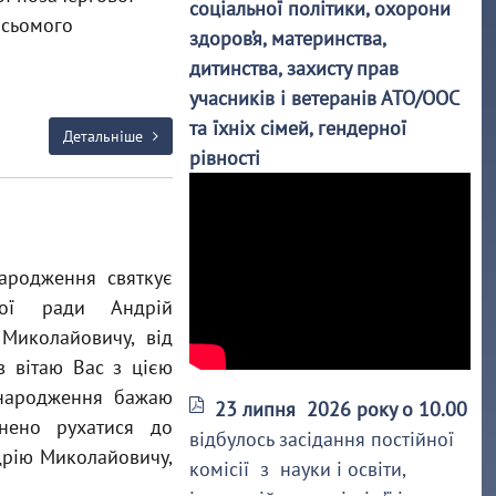
соціальної політики, охорони
 сьомого
здоров’я, материнства,
дитинства, захисту прав
учасників і ветеранів АТО/ООС
та їхніх сімей, гендерної
Детальніше
рівності
народження святкує
сної ради Андрій
Миколайовичу, від
в вітаю Вас з цією
 народження бажаю
23 липня 2026 року о 10.00
нено рухатися до
відбулось засідання постійної
дрію Миколайовичу,
комісії з науки і освіти,