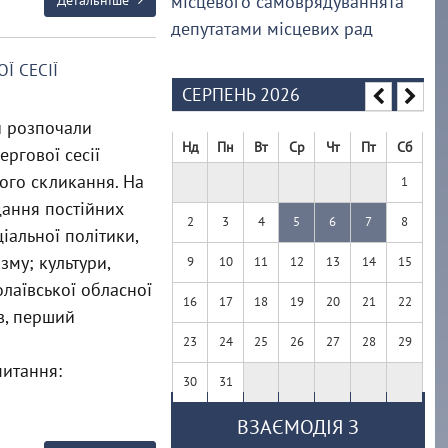
місцевого самоврядуваннята
Детальніше
депутатами місцевих рад
Ї СЕСІЇ
СЕРПЕНЬ 2026
и розпочали
Нд
Пн
Вт
Ср
Чт
Пт
Сб
ергової сесії
ого скликання. На
1
дання постійних
2
3
4
5
6
7
8
іальної політики,
зму; культури,
9
10
11
12
13
14
15
колаївської обласної
16
17
18
19
20
21
22
в, перший
и
23
24
25
26
27
28
29
питання:
30
31
ВЗАЄМОДІЯ З