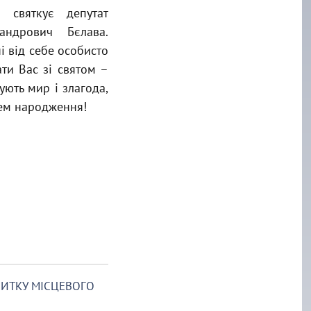
 святкує депутат
андрович Бєлава.
і від себе особисто
ати Вас зі святом –
ють мир і злагода,
днем народження!
ВИТКУ МІСЦЕВОГО