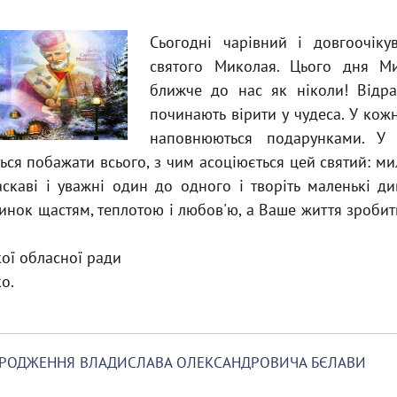
Сьогодні чарівний і довгоочіку
святого Миколая. Цього дня М
ближче до нас як ніколи! Відра
починають вірити у чудеса. У кож
наповнюються подарунками. У 
ься побажати всього, з чим асоціюється цей святий: мил
аскаві і уважні один до одного і творіть маленькі д
инок щастям, теплотою і любов'ю, а Ваше життя зробит
ої обласної ради
о.
НАРОДЖЕННЯ ВЛАДИСЛАВА ОЛЕКСАНДРОВИЧА БЄЛАВИ