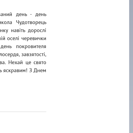
ваний день - день
икола Чудотворець
нку навіть дорослі
ній оселі черевички
день покровителя
осердя, завзятості,
ива. Нехай це свято
ь яскравим! З Днем