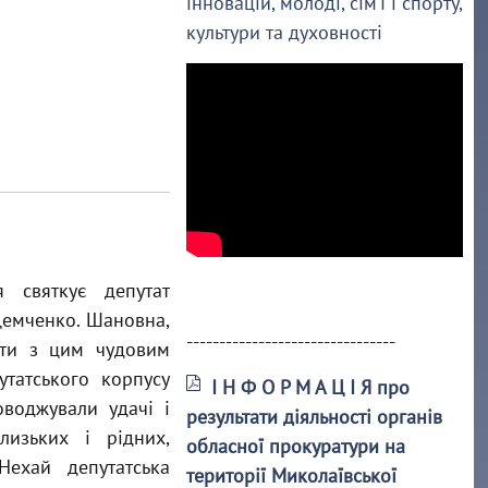
інновацій, молоді, сім’ї і спорту,
культури та духовності
я святкує депутат
Демченко. Шановна,
--------------------------------
ати з цим чудовим
утатського корпусу
І Н Ф О Р М А Ц І Я про
воджували удачі і
результати діяльності органів
лизьких і рідних,
обласної прокуратури на
Нехай депутатська
території Миколаївської