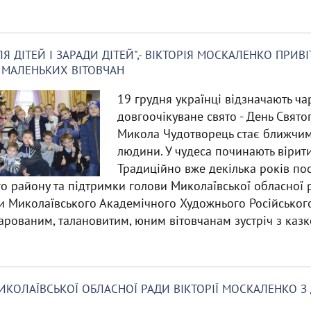
Я ДІТЕЙ І ЗАРАДИ ДІТЕЙ",- ВІКТОРІЯ МОСКАЛЕНКО ПРИВ
 МАЛЕНЬКИХ ВІТОВЧАН
19 грудня українці відзначають чар
довгоочікуване свято - День Святог
Микола Чудотворець стає ближчим
людини. У чудеса починають вірити
Традиційно вже декілька років пос
о району та підтримки голови Миколаївської обласної р
и Миколаївського Академічного Художнього Російсько
арованим, талановитим, юним вітовчанам зустріч з казк
ИКОЛАЇВСЬКОЇ ОБЛАСНОЇ РАДИ ВІКТОРІЇ МОСКАЛЕНКО З