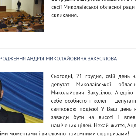
сесії Миколаївської обласної ради
скликання.
АРОДЖЕННЯ АНДРІЯ МИКОЛАЙОВИЧА ЗАКУСІЛОВА
Сьогодні, 21 грудня, свій день 
депутат Миколаївської обла
Миколайович Закусілов. Андрію 
себе особисто і колег – депутаті
святковою подією! У Ваш день
завжди бути на висоті і впев
намічених цілей. Нехай життя, Ан
німи моментами і виключно приємними сюрпризами!