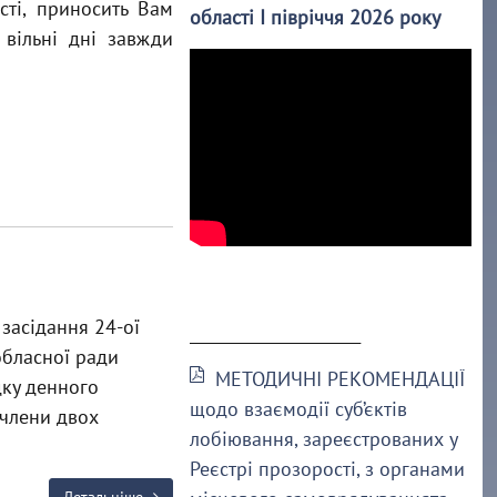
сті, приносить Вам
області І півріччя 2026 року
 вільні дні завжди
 засідання 24-ої
______________________
обласної ради
МЕТОДИЧНІ РЕКОМЕНДАЦІЇ
дку денного
щодо взаємодії суб’єктів
 члени двох
лобіювання, зареєстрованих у
Реєстрі прозорості, з органами