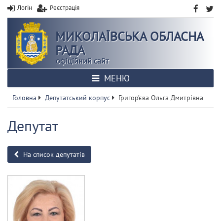
Логін
Реєстрація
МИКОЛАЇВСЬКА ОБЛАСНА
РАДА
офіційний сайт
МЕНЮ
Головна
Депутатський корпус
Григор’єва Ольга Дмитрівна
Депутат
На список депутатів