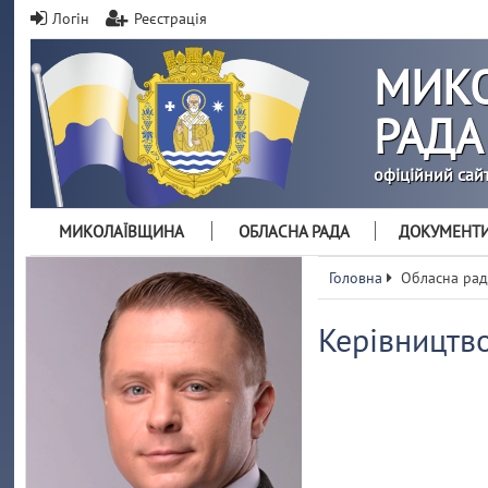
Логін
Реєстрація
МИКО
РАДА
офіційний сай
МИКОЛАЇВЩИНА
ОБЛАСНА РАДА
ДОКУМЕНТ
Головна
Обласна рад
Керівництво