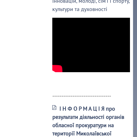
інновацій, молоді, сім’ї і спорту,
культури та духовності
--------------------------------
І Н Ф О Р М А Ц І Я про
результати діяльності органів
обласної прокуратури на
території Миколаївської