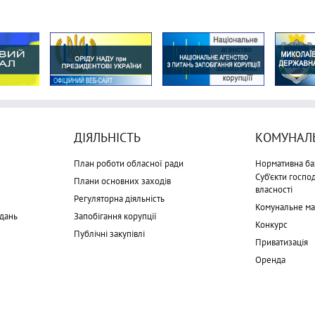
ДІЯЛЬНІСТЬ
КОМУНАЛЬ
План роботи обласної ради
Нормативна ба
Суб'єкти госп
Плани основних заходів
власності
Регуляторна діяльність
Комунальне м
дань
Запобігання корупції
Конкурс
Публічні закупівлі
Приватизація
Оренда