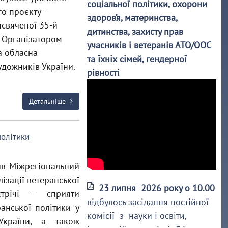
соціальної політики, охорони
о проєкту –
здоров’я, материнства,
исвяченої 35-й
дитинства, захисту прав
. Організатором
учасників і ветеранів АТО/ООС
а обласна
та їхніх сімей, гендерної
удожників України.
рівності
Детальніше
політики
ив Міжрегіональний
ізації ветеранської
23 липня 2026 року о 10.00
стрічі - сприяти
відбулось засідання постійної
анської політики у
комісії з науки і освіти,
України, а також