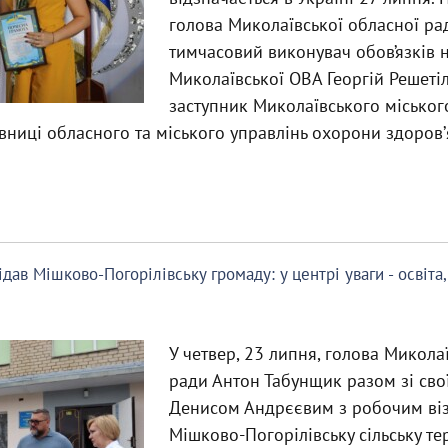
голова Миколаївської обласної ра
тимчасовий виконувач обов’язків 
Миколаївської ОВА Георгій Решеті
заступник Миколаївського міського
івниці обласного та міського управлінь охорони здоровʼ
дав Мішково-Погорілівську громаду: у центрі уваги - освіта
У четвер, 23 липня, голова Микола
ради Антон Табунщик разом зі сво
Денисом Андрєєвим з робочим віз
Мішково-Погорілівську сільську те