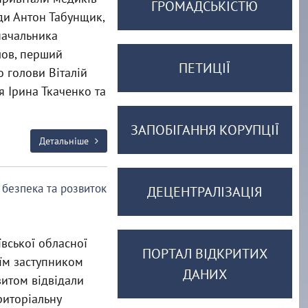
ГРОМАДСЬКІСТЮ
ди Антон Табунщик,
начальника
лов, перший
ПЕТИЦІЇ
 голови Віталій
я Ірина Ткаченко та
ЗАПОБІГАННЯ КОРУПЦІЇ
Детальніше
, безпека та розвиток
ДЕЦЕНТРАЛІЗАЦІЯ
ївської обласної
ПОРТАЛ ВІДКРИТИХ
їм заступником
ДАНИХ
итом відвідали
риторіальну