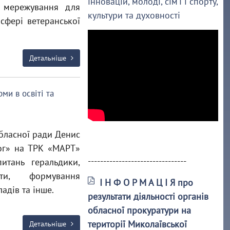
інновацій, молоді, сім’ї і спорту,
а мережування для
культури та духовності
сфері ветеранської
Детальніше
ми в освіті та
бласної ради Денис
ог» на ТРК «МАРТ»
--------------------------------
итань геральдики,
ти, формування
І Н Ф О Р М А Ц І Я про
адів та інше.
результати діяльності органів
обласної прокуратури на
території Миколаївської
Детальніше