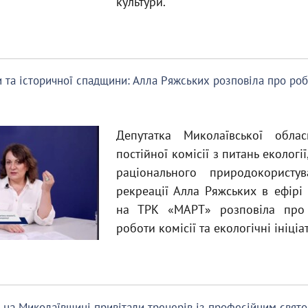
культури.
та історичної спадщини: Алла Ряжських розповіла про роб
Депутатка Миколаївської обла
постійної комісії з питань екологі
раціонального природокористу
рекреації Алла Ряжських в ефірі
на ТРК «МАРТ» розповіла про
роботи комісії та екологічні ініціа
і: на Миколаївщині привітали тренерів із професійним свят