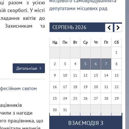
місцевого самоврядуваннята
вці разом з усією
депутатами місцевих рад
й скорботі. У місті
кладання квітів до
м Захисникам та
СЕРПЕНЬ 2026
Нд
Пн
Вт
Ср
Чт
Пт
Сб
1
2
3
4
5
6
7
8
Детальніше
9
10
11
12
13
14
15
16
17
18
19
20
21
22
офесійним святом
23
24
25
26
27
28
29
ацівників
30
31
чили з нагоди
ого працівника, що
ВЗАЄМОДІЯ З
 Привітали медиків