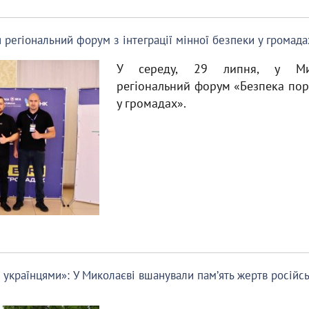
я регіональний форум з інтеграції мінної безпеки у громада
У середу, 29 липня, у Мик
регіональний форум «Безпека пору
у громадах».
и українцями»: У Миколаєві вшанували памʼять жертв російс