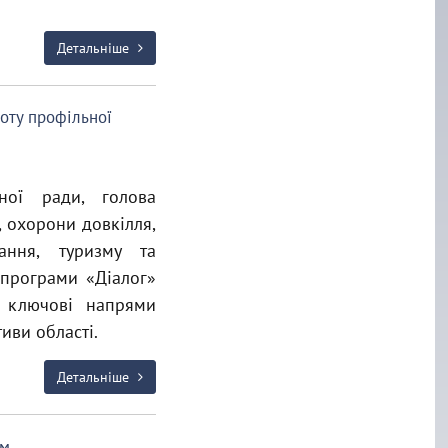
Детальніше
оту профільної
сної ради, голова
ї, охорони довкілля,
вання, туризму та
 програми «Діалог»
 ключові напрями
тиви області.
Детальніше
ом