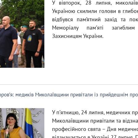
У вівторок, 28 липня, миколаї
Україною схилили голови в глибокі
відбувся пам’ятний захід та по
Меморіалу памʼяті загибли
Захисницям України.
доровʼя: медиків Миколаївщини привітали із прийдешнім пр
У пʼятницю, 24 липня, медичних пр
Миколаївщини привітали та відзна
професійного свята – Дня медичн
відзначається в Україні 27 липня.