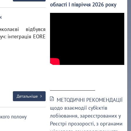
області І півріччя 2026 року
х
олаєві відбувся
ч: інтеграція EORE
______________________
Детальніше
МЕТОДИЧНІ РЕКОМЕНДАЦІЇ
щодо взаємодії суб’єктів
лобіювання, зареєстрованих у
ького полону
Реєстрі прозорості, з органами