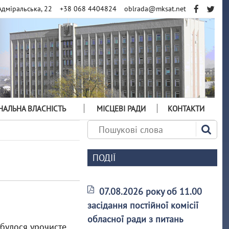
Адміральська, 22
+38 068 4404824
oblrada@mksat.net
АЛЬНА ВЛАСНІСТЬ
МІСЦЕВІ РАДИ
КОНТАКТИ
ПОДІЇ
07.08.2026 року об 11.00
засідання постійної комісії
обласної ради з питань
дбулося урочисте