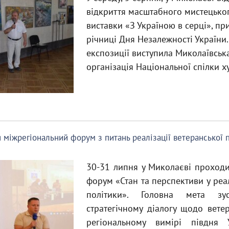
відкриття масштабного мистецьког
виставки «З Україною в серці», пр
річниці Дня Незалежності України
експозиції виступила Миколаївськ
організація Національної спілки х
я міжрегіональний форум з питань реалізації ветеранської 
30-31 липня у Миколаєві проход
форум «Стан та перспективи у реал
політики». Головна мета зу
стратегічному діалогу щодо ветер
регіональному вимірі півдня 