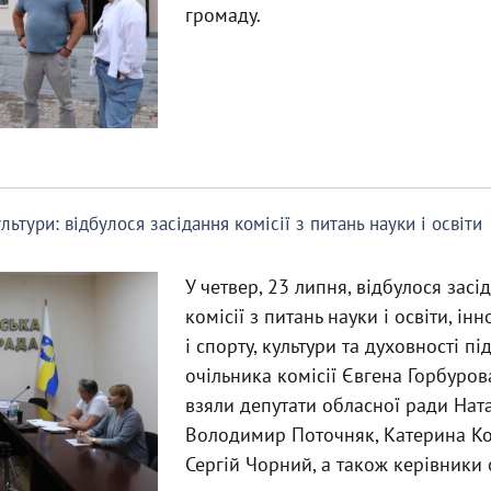
громаду.
льтури: відбулося засідання комісії з питань науки і освіти
У четвер, 23 липня, відбулося засі
комісії з питань науки і освіти, інн
і спорту, культури та духовності п
очільника комісії Євгена Горбурова
взяли депутати обласної ради Ната
Володимир Поточняк, Катерина К
Сергій Чорний, а також керівники