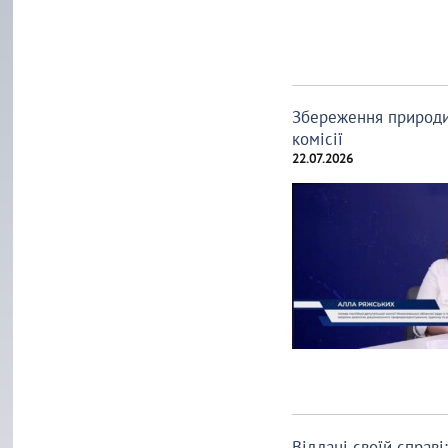
Збереження природи 
комісії
22.07.2026
Віддані своїй справ