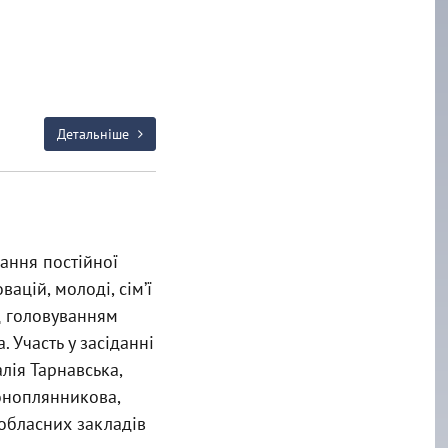
Детальніше
дання постійної
овацій, молоді, сім’ї
ід головуванням
. Участь у засіданні
лія Тарнавська,
оноплянникова,
 обласних закладів