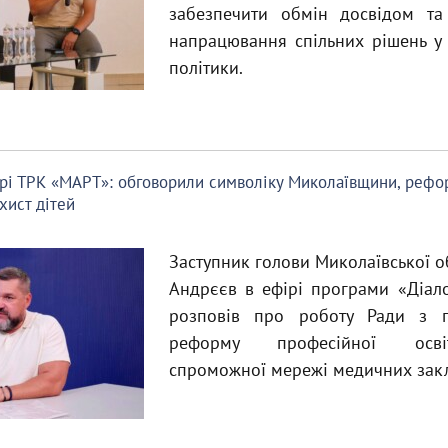
забезпечити обмін досвідом т
напрацювання спільних рішень у 
політики.
рі ТРК «МАРТ»: обговорили символіку Миколаївщини, рефор
хист дітей
Заступник голови Миколаївської о
Андрєєв в ефірі програми «Діал
розповів про роботу Ради з п
реформу професійної осві
спроможної мережі медичних закл