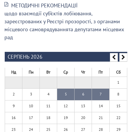
МЕТОДИЧНІ РЕКОМЕНДАЦІЇ
щодо взаємодії суб’єктів лобіювання,
зареєстрованих у Реєстрі прозорості, з органами
місцевого самоврядуваннята депутатами місцевих
рад
СЕРПЕНЬ 2026
Нд
Пн
Вт
Ср
Чт
Пт
Сб
1
2
3
4
5
6
7
8
9
10
11
12
13
14
15
16
17
18
19
20
21
22
23
24
25
26
27
28
29