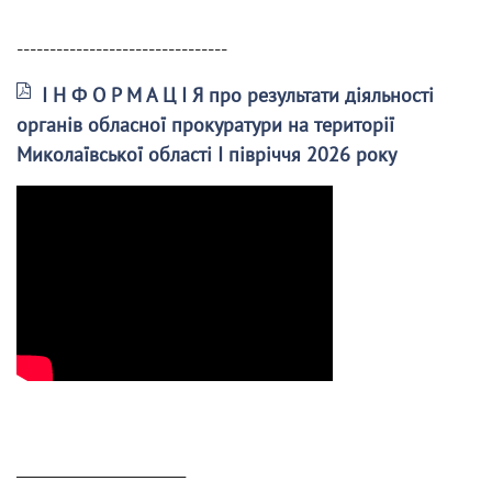
--------------------------------
І Н Ф О Р М А Ц І Я про результати діяльності
органів обласної прокуратури на території
Миколаївської області І півріччя 2026 року
______________________