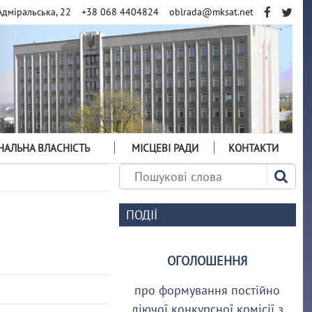
Адміральська, 22
+38 068 4404824
oblrada@mksat.net
АЛЬНА ВЛАСНІСТЬ
МІСЦЕВІ РАДИ
КОНТАКТИ
ПОДІЇ
ОГОЛОШЕННЯ
про формування постійно
діючої конкурсної комісії з