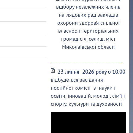
відбору незалежних членів
наглядових рад закладів
охорони здоров’я спільної
власності територіальних
громад сіл, селищ, міст
Миколаївської області
__________________________________
23 липня 2026 року о 10.00
відбудеться засідання
постійної комісії з науки і
освіти, інновацій, молоді, сім’ї і
спорту, культури та духовності