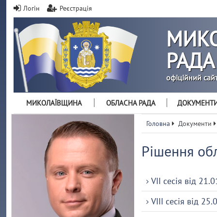
Логін
Реєстрація
МИКО
РАДА
офіційний сай
МИКОЛАЇВЩИНА
ОБЛАСНА РАДА
ДОКУМЕНТ
Головна
Документи
Рішення об
VII сесія від 21.
VIII сесія від 25.