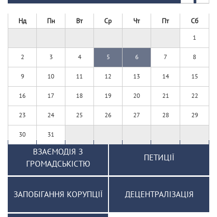
Нд
Пн
Вт
Ср
Чт
Пт
Сб
1
2
3
4
5
6
7
8
9
10
11
12
13
14
15
16
17
18
19
20
21
22
23
24
25
26
27
28
29
30
31
ВЗАЄМОДІЯ З
ПЕТИЦІЇ
ГРОМАДСЬКІСТЮ
ЗАПОБІГАННЯ КОРУПЦІЇ
ДЕЦЕНТРАЛІЗАЦІЯ