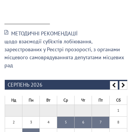
______________________
МЕТОДИЧНІ РЕКОМЕНДАЦІЇ
щодо взаємодії суб’єктів лобіювання,
зареєстрованих у Реєстрі прозорості, з органами
місцевого самоврядуваннята депутатами місцевих
рад
СЕРПЕНЬ 2026
Нд
Пн
Вт
Ср
Чт
Пт
Сб
1
2
3
4
5
6
7
8