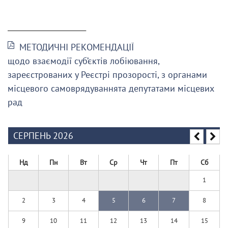
______________________
МЕТОДИЧНІ РЕКОМЕНДАЦІЇ
щодо взаємодії суб’єктів лобіювання,
зареєстрованих у Реєстрі прозорості, з органами
місцевого самоврядуваннята депутатами місцевих
рад
СЕРПЕНЬ 2026
Нд
Пн
Вт
Ср
Чт
Пт
Сб
1
2
3
4
5
6
7
8
9
10
11
12
13
14
15