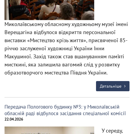
Миколаївському обласному художньому музеї імені
Верещагіна відбулося відкриття персональної
виставки «Мистецтво крізь життя», присвяченої 85-
річчю заслуженої художниці України Інни
Макушиної. Захід також став вшануванням пам’яті
мисткині, яка залишила вагомий слід у розвитку
образотворчого мистецтва Півдня України.
Детальніше
Передача Пологового будинку №3: у Миколаївській
обласній раді відбулося засідання спеціальної комісії
22.04.2026
У середу,