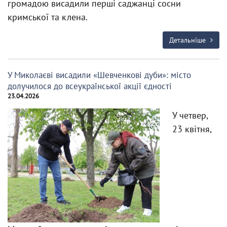
громадою висадили перші саджанці сосни
кримської та клена.
Детальніше
У Миколаєві висадили «Шевченкові дуби»: місто
долучилося до всеукраїнської акції єдності
23.04.2026
У четвер,
23 квітня,