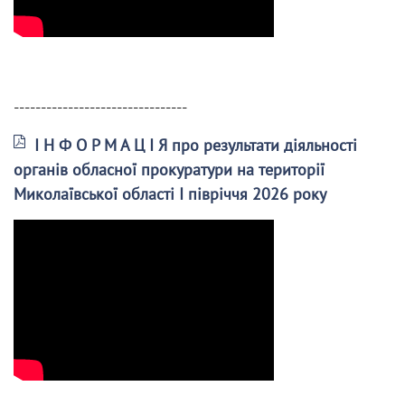
--------------------------------
І Н Ф О Р М А Ц І Я про результати діяльності
органів обласної прокуратури на території
Миколаївської області І півріччя 2026 року