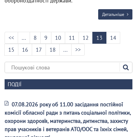
обороноздатності держави.
Детальніше
<<
...
8
9
10
11
12
13
14
15
16
17
18
...
>>
ПОДІЇ
07.08.2026 року об 11.00 засідання постійної
комісії обласної ради з питань соціальної політики,
охорони здоров’я, материнства, дитинства, захисту
прав учасників і ветеранів АТО/ООС та їхніх сімей,