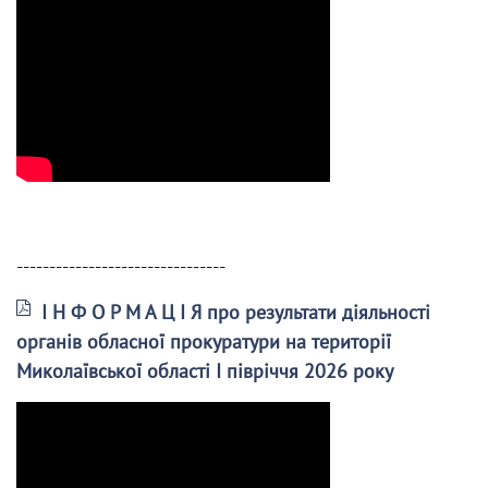
--------------------------------
І Н Ф О Р М А Ц І Я про результати діяльності
органів обласної прокуратури на території
Миколаївської області І півріччя 2026 року