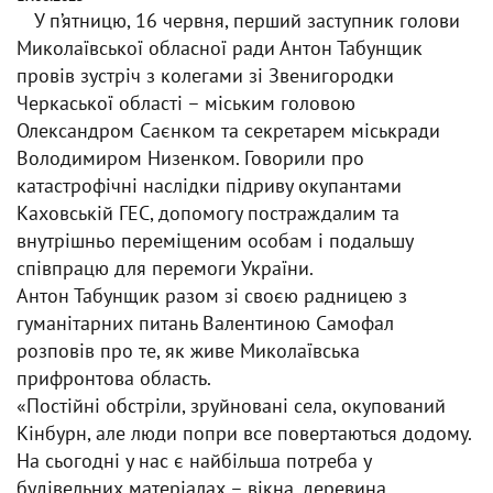
У п’ятницю, 16 червня, перший заступник голови
Миколаївської обласної ради Антон Табунщик
провів зустріч з колегами зі Звенигородки
Черкаської області – міським головою
Олександром Саєнком та секретарем міськради
Володимиром Низенком. Говорили про
катастрофічні наслідки підриву окупантами
Каховській ГЕС, допомогу постраждалим та
внутрішньо переміщеним особам і подальшу
співпрацю для перемоги України.
Антон Табунщик разом зі своєю радницею з
гуманітарних питань Валентиною Самофал
розповів про те, як живе Миколаївська
прифронтова область.
«Постійні обстріли, зруйновані села, окупований
Кінбурн, але люди попри все повертаються додому.
На сьогодні у нас є найбільша потреба у
будівельних матеріалах – вікна, деревина,