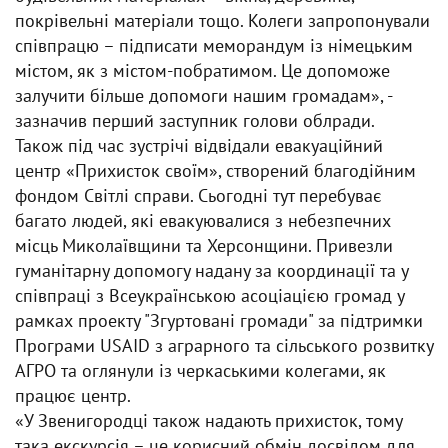
покрівельні матеріали тощо. Колеги запропонували
співпрацю – підписати меморандум із німецьким
містом, як з містом-побратимом. Це допоможе
залучити більше допомоги нашим громадам», -
зазначив перший заступник голови облради.
Також під час зустрічі відвідали евакуаційний
центр «Прихисток своїм», створений благодійним
фондом Світлі справи. Сьогодні тут перебуває
багато людей, які евакуювалися з небезпечних
місць Миколаївщини та Херсонщини. Привезли
гуманітарну допомогу надану за координації та у
співпраці з Всеукраїнською асоціацією громад у
рамках проекту "Згуртовані громади" за підтримки
Програми USAID з аграрного та сільського розвитку
АГРО та оглянули із черкаськими колегами, як
працює центр.
«У Звенигородці також надають прихисток, тому
така екскурсія – це корисний обмін досвідом для