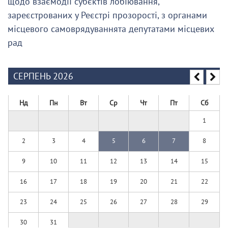
щодо взаємодії суб’єктів лобіювання,
зареєстрованих у Реєстрі прозорості, з органами
місцевого самоврядуваннята депутатами місцевих
рад
СЕРПЕНЬ 2026
Нд
Пн
Вт
Ср
Чт
Пт
Сб
1
2
3
4
5
6
7
8
9
10
11
12
13
14
15
16
17
18
19
20
21
22
23
24
25
26
27
28
29
30
31