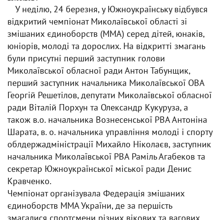
У неділю, 24 березня, у Южноукраїнську відбувся
відкритий чемпіонат Миколаївської області зі
змішаних єдиноборств (ММА) серед дітей, юнаків,
юніорів, молоді та дорослих. На відкритті змагань
були присутні перший заступник голови
Миколаївської обласної ради Антон Табунщик,
перший заступник начальника Миколаївської ОВА
Георгій Решетілов, депутати Миколаївської обласної
ради Віталій Порхун та Олександр Кукуруза, а
також в.о. начальника Вознесенської РВА Антоніна
Шарата, в. о. начальника управління молоді і спорту
облдержадміністрації Михайло Ніколаєв, заступник
начальника Миколаївської РВА Раміль Агабеков та
секретар Южноукраїнської міської ради Денис
Кравченко.
Чемпіонат організувала Федерація змішаних
єдиноборств ММА України, де за першість
змагалися спортсмени різних вікових та вагових