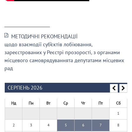
______________________
МЕТОДИЧНІ РЕКОМЕНДАЦІЇ
щодо взаємодії суб’єктів лобіювання,
зареєстрованих у Реєстрі прозорості, з органами
місцевого самоврядуваннята депутатами місцевих
рад
СЕРПЕНЬ 2026
Нд
Пн
Вт
Ср
Чт
Пт
Сб
1
2
3
4
5
6
7
8