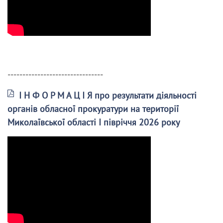
--------------------------------
І Н Ф О Р М А Ц І Я про результати діяльності
органів обласної прокуратури на території
Миколаївської області І півріччя 2026 року