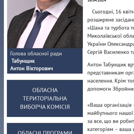
16.04.2024
Сьогодні, 16 кві
розширене засіданн
«Шана та турбота т
Миколаївської обла
України Олександра
Сергій Василенко т
Голова обласної ради
Табунщик
Антон Табунщик вр
Антон Вікторович
представникам орга
населення. Крім то
допомоги Збройним
ОБЛАСНА
ТЕРИТОРІАЛЬНА
«Ваша організація 
ВИБОРЧА КОМІСІЯ
майбутнього нашої 
за все, що ви роби
категоріям – ваша 
ОБЛАСНІ ПРОГРАМИ