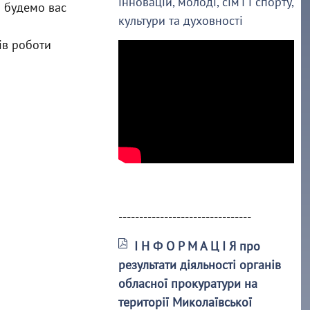
інновацій, молоді, сім’ї і спорту,
і будемо вас
культури та духовності
ів роботи
--------------------------------
І Н Ф О Р М А Ц І Я про
результати діяльності органів
обласної прокуратури на
території Миколаївської