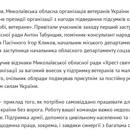
тня, Миколаївська обласна організація ветеранів Україн
я президії організації з нагоди підведення підсумків о
обі, ветеране». Привітали учасників заходу перший зас
сної ради Антон Табунщик, помічник-консультант народ
 Пасічного Ігор Кликов, начальник міського департаме
а заступниця начальника обласного департаменту соцза
учив відзнаки Миколаївської обласної ради «Хрест свя
нізації за вагомий внесок у підтримку ветеранів та м
го, очільник облради подякував присутнім за постійну р
 силам України.
– приклад того, як потрібно самовіддано працювати дл
країни без ворога. Роботу вашої команди важко недооц
те. Підтримка армії, допомога цивільному населенню та
щоденна праця, зокрема, і завдяки синергії з багатьма 