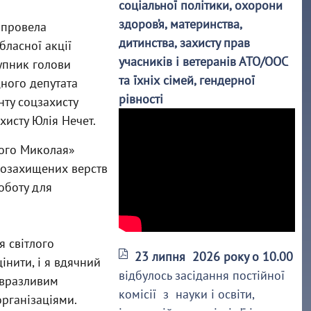
соціальної політики, охорони
здоров’я, материнства,
и провела
дитинства, захисту прав
бласної акції
учасників і ветеранів АТО/ООС
тупник голови
та їхніх сімей, гендерної
ного депутата
рівності
нту соцзахисту
хисту Юлія Нечет.
того Миколая»
алозахищених верств
оботу для
я світлого
23 липня 2026 року о 10.00
інити, і я вдячний
відбулось засідання постійної
 вразливим
комісії з науки і освіти,
організаціями.