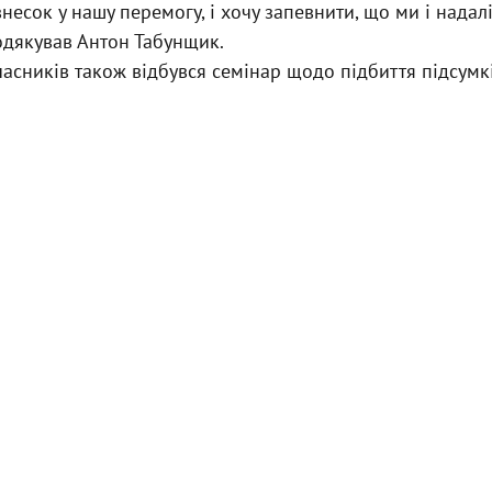
несок у нашу перемогу, і хочу запевнити, що ми і надал
одякував Антон Табунщик.
часників також відбувся семінар щодо підбиття підсумк