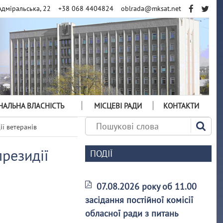
Адміральська, 22
+38 068 4404824
oblrada@mksat.net
АЛЬНА ВЛАСНІСТЬ
МІСЦЕВІ РАДИ
КОНТАКТИ
ії ветеранів
резидії
ПОДІЇ
07.08.2026 року об 11.00
засідання постійної комісії
обласної ради з питань