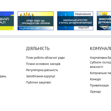
ДІЯЛЬНІСТЬ
КОМУНАЛЬ
План роботи обласної ради
Нормативна ба
Суб'єкти госп
Плани основних заходів
власності
Регуляторна діяльність
Комунальне м
дань
Запобігання корупції
Конкурс
Публічні закупівлі
Приватизація
Оренда