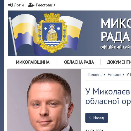
Логін
Реєстрація
МИКО
РАДА
офіційний сай
МИКОЛАЇВЩИНА
ОБЛАСНА РАДА
ДОКУМЕНТ
Головна
Новини
У 
У Миколаєві
обласної ор
Назад