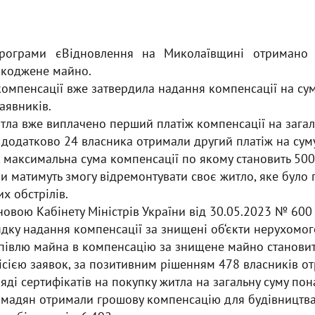
програми єВідновлення на Миколаївщині отримано
шкоджене майно.
компенсації вже затвердила надання компенсації на сум
аявників.
ла вже виплачено перший платіж компенсації на загал
 додатково 24 власника отримали другий платіж на сум
Б, максимальна сума компенсації по якому становить 500 
и матимуть змогу відремонтувати своє житло, яке бул
х обстрілів.
ановою Кабінету Міністрів України від 30.05.2023 № 600
дку надання компенсації за знищені об‘єкти нерухомог
купівлю майна в компенсацію за знищене майно становит
ісією заявок, за позитивним рішенням 478 власників о
яді сертифікатів на покупку житла на загальну суму пон
омадян отримали грошову компенсацію для будівництва