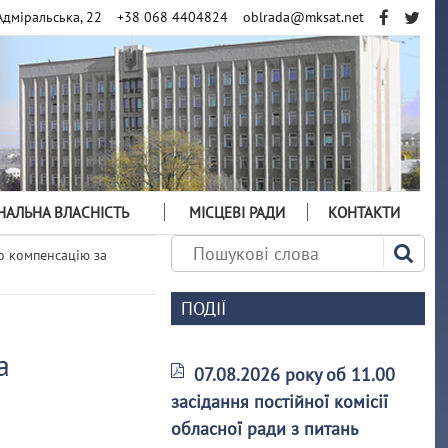
Адміральська, 22
+38 068 4404824
oblrada@mksat.net
АЛЬНА ВЛАСНІСТЬ
МІСЦЕВІ РАДИ
КОНТАКТИ
 компенсацію за
ПОДІЇ
а
07.08.2026 року об 11.00
засідання постійної комісії
обласної ради з питань