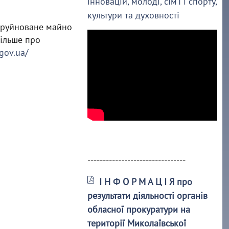
інновацій, молоді, сім’ї і спорту,
культури та духовності
зруйноване майно
Більше про
.gov.ua/
--------------------------------
І Н Ф О Р М А Ц І Я про
результати діяльності органів
обласної прокуратури на
території Миколаївської