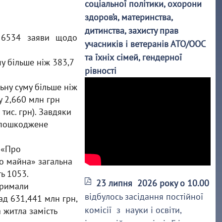
соціальної політики, охорони
здоров’я, материнства,
дитинства, захисту прав
 6534 заяви щодо
учасників і ветеранів АТО/ООС
та їхніх сімей, гендерної
у більше ніж 383,7
рівності
ьну суму більше ніж
у 2,660 млн грн
тис. грн). Завдяки
о пошкоджене
 «Про
о майна» загальна
ь 1053.
23 липня 2026 року о 10.00
тримали
відбулось засідання постійної
ад 631,441 млн грн,
комісії з науки і освіти,
 житла замість