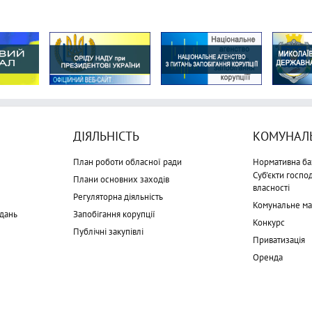
ДІЯЛЬНІСТЬ
КОМУНАЛЬ
План роботи обласної ради
Нормативна ба
Суб'єкти госп
Плани основних заходів
власності
Регуляторна діяльність
Комунальне м
дань
Запобігання корупції
Конкурс
Публічні закупівлі
Приватизація
Оренда