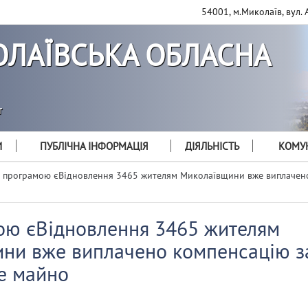
54001, м.Миколаїв, вул. 
ЛАЇВСЬКА ОБЛАСНА
т
И
ПУБЛІЧНА ІНФОРМАЦІЯ
ДІЯЛЬНІСТЬ
КОМУН
 програмою єВідновлення 3465 жителям Миколаївщини вже виплачено
ою єВідновлення 3465 жителям
ни вже виплачено компенсацію з
е майно