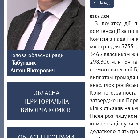
Назад
01.05.2024
З початку дії 
компенсації за по
Комісія з надання 
млн грн для 3755 з
3465 власникам жит
Голова обласної ради
298,306 млн грн та
Табунщик
(ремонт категорії 
Антон Вікторович
виплатам громадян
внаслідок російськи
ОБЛАСНА
Крім того, за пост
затвердження Поря
ТЕРИТОРІАЛЬНА
кількість заяв на 
ВИБОРЧА КОМІСІЯ
Після розгляду ком
компенсацію у вигл
додатково п'ять гр
ОБЛАСНІ ПРОГРАМИ