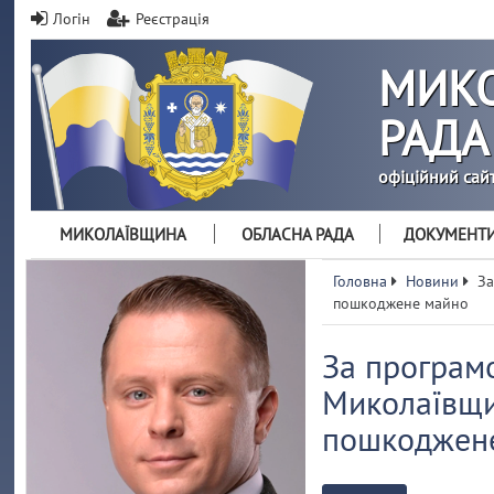
Логін
Реєстрація
МИКО
РАДА
офіційний сай
МИКОЛАЇВЩИНА
ОБЛАСНА РАДА
ДОКУМЕНТ
Головна
Новини
За
пошкоджене майно
За програм
Миколаївщи
пошкоджен