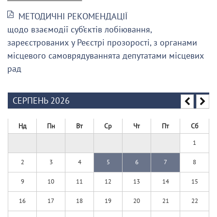
МЕТОДИЧНІ РЕКОМЕНДАЦІЇ
щодо взаємодії суб’єктів лобіювання,
зареєстрованих у Реєстрі прозорості, з органами
місцевого самоврядуваннята депутатами місцевих
рад
СЕРПЕНЬ 2026
Нд
Пн
Вт
Ср
Чт
Пт
Сб
1
2
3
4
5
6
7
8
9
10
11
12
13
14
15
16
17
18
19
20
21
22