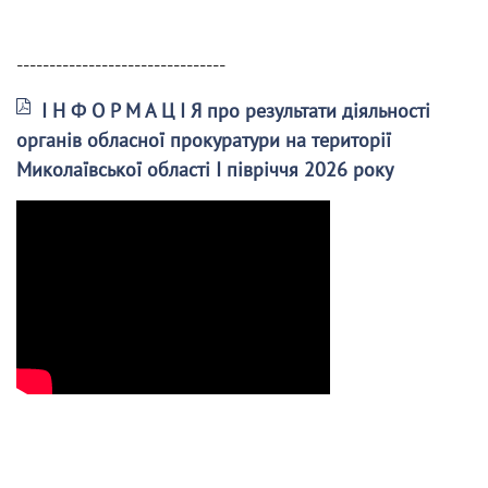
--------------------------------
І Н Ф О Р М А Ц І Я про результати діяльності
органів обласної прокуратури на території
Миколаївської області І півріччя 2026 року
______________________