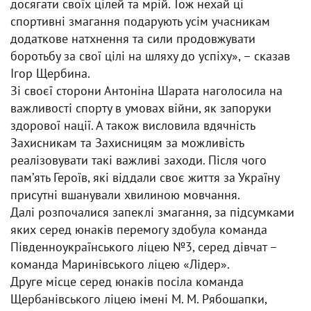
досягати своїх цілей та мрій. Тож нехай ці
спортивні змагання подарують усім учасникам
додаткове натхнення та сили продовжувати
боротьбу за свої цілі на шляху до успіху», – сказав
Ігор Щербина.
Зі своєї сторони Антоніна Шарата наголосила на
важливості спорту в умовах війни, як запоруки
здорової нації. А також висловила вдячність
Захисникам та Захисницям за можливість
реалізовувати такі важливі заходи. Після чого
памʼять Героїв, які віддали своє життя за Україну
присутні вшанували хвилиною мовчання.
Далі розпочалися запеклі змагання, за підсумками
яких серед юнаків перемогу здобула команда
Південноукраїнського ліцею №3, серед дівчат –
команда Маринівського ліцею «Лідер».
Друге місце серед юнаків посіла команда
Щербанівського ліцею імені М. М. Рябошапки,