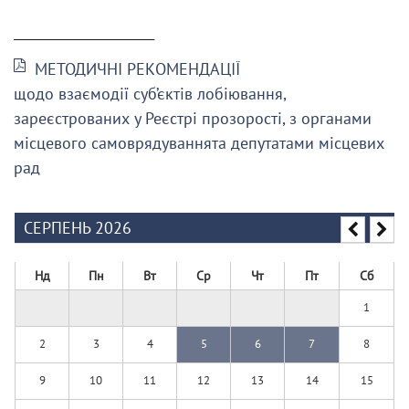
______________________
МЕТОДИЧНІ РЕКОМЕНДАЦІЇ
щодо взаємодії суб’єктів лобіювання,
зареєстрованих у Реєстрі прозорості, з органами
місцевого самоврядуваннята депутатами місцевих
рад
СЕРПЕНЬ 2026
Нд
Пн
Вт
Ср
Чт
Пт
Сб
1
2
3
4
5
6
7
8
9
10
11
12
13
14
15