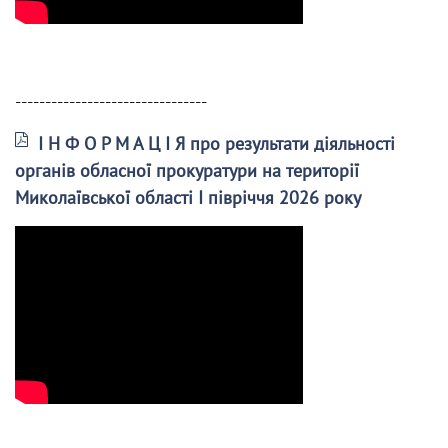
--------------------------------
І Н Ф О Р М А Ц І Я про результати діяльності
органів обласної прокуратури на території
Миколаївської області І півріччя 2026 року