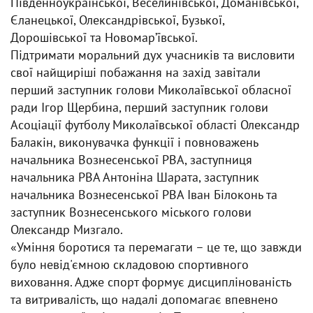
Південноукраїнської, Веселинівської, Доманівської,
Єланецької, Олександрівської, Бузької,
Дорошівської та Новомарʼївської.
Підтримати моральний дух учасників та висловити
свої найщиріші побажання на захід завітали
перший заступник голови Миколаївської обласної
ради Ігор Щербина, перший заступник голови
Асоціації футболу Миколаївської області Олександр
Балакін, виконувачка функції і повноважень
начальника Вознесенської РВА, заступниця
начальника РВА Антоніна Шарата, заступник
начальника Вознесенської РВА Іван Білоконь та
заступник Вознесенського міського голови
Олександр Мизгало.
«Уміння боротися та перемагати – це те, що завжди
було невід'ємною складовою спортивного
виховання. Адже спорт формує дисциплінованість
та витривалість, що надалі допомагає впевнено