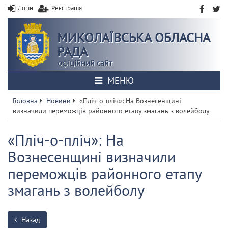
Логін
Реєстрація
МИКОЛАЇВСЬКА ОБЛАСНА
РАДА
офіційний сайт
МЕНЮ
Головна
Новини
«Пліч-о-пліч»: На Вознесенщині
визначили переможців районного етапу змагань з волейболу
«Пліч-о-пліч»: На
Вознесенщині визначили
переможців районного етапу
змагань з волейболу
Назад