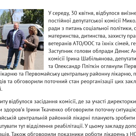
У середу, 30 квітня, відбулося виїзн
постійної депутатської комісії Мико
ради з питань соціальної політики, 
материнства, дитинства, захисту пра
ветеранів АТО/ООС та їхніх сімей, ге
Заступник голови облради Денис Ан
комісії Ірина Шабільянова, депутат
та Олександр Пліткін оглянули Пер
лікарню та Первомайську центральну районну лікарню, п
ів та обговорили поточний стан реорганізації цих зак
.
иту відбулося засідання комісії, де за участі директорк
 здоровʼя Ірини Ткаченко обговорили поточну ситуацію
йській центральній районній лікарні планують зробити
штувати тут відділення реабілітації. У цьому закладу д
ація. Також обговорили показники роботи лікарень з НСЗ