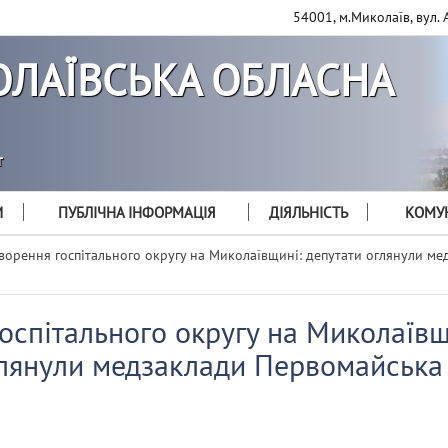
54001, м.Миколаїв, вул. 
ЛАЇВСЬКА ОБЛАСНА
т
И
ПУБЛІЧНА ІНФОРМАЦІЯ
ДІЯЛЬНІСТЬ
КОМУН
ворення госпітального округу на Миколаївщині: депутати оглянули ме
оспітального округу на Миколаївщ
глянули медзаклади Первомайська