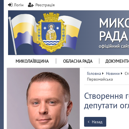
Логін
Реєстрація
МИКО
РАДА
офіційний сай
МИКОЛАЇВЩИНА
ОБЛАСНА РАДА
ДОКУМЕНТ
Головна
Новини
Ст
Первомайська
Створення г
депутати о
Назад