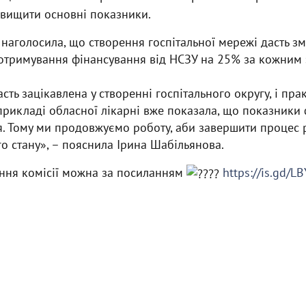
двищити основні показники.
наголосила, що створення госпітальної мережі дасть з
 отримування фінансування від НСЗУ на 25% за кожним
ть зацікавлена у створенні госпітального округу, і пра
прикладі обласної лікарні вже показала, що показники
я. Тому ми продовжуємо роботу, аби завершити процес
о стану», – пояснила Ірина Шабільянова.
ання комісії можна за посиланням
https://is.gd/L