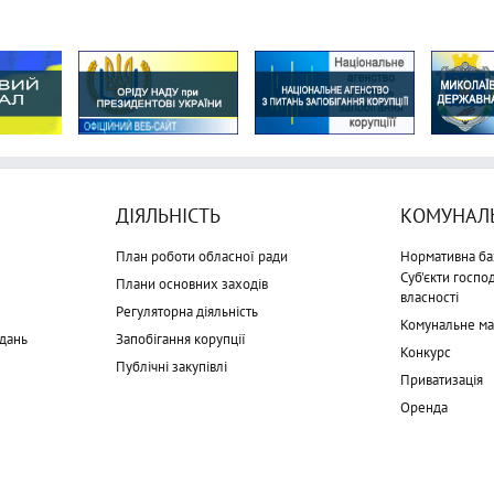
ДІЯЛЬНІСТЬ
КОМУНАЛЬ
План роботи обласної ради
Нормативна ба
Суб'єкти госп
Плани основних заходів
власності
Регуляторна діяльність
Комунальне м
дань
Запобігання корупції
Конкурс
Публічні закупівлі
Приватизація
Оренда