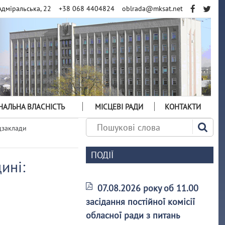
Адміральська, 22
+38 068 4404824
oblrada@mksat.net
АЛЬНА ВЛАСНІСТЬ
МІСЦЕВІ РАДИ
КОНТАКТИ
дзаклади
ПОДІЇ
ині:
07.08.2026 року об 11.00
засідання постійної комісії
обласної ради з питань