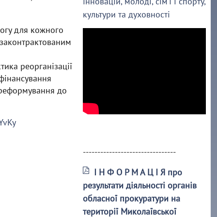
інновацій, молоді, сім’ї і спорту,
культури та духовності
могу для кожного
 законтрактованим
ктика реорганізації
 фінансування
 реформування до
BYvKy
--------------------------------
І Н Ф О Р М А Ц І Я про
результати діяльності органів
обласної прокуратури на
території Миколаївської