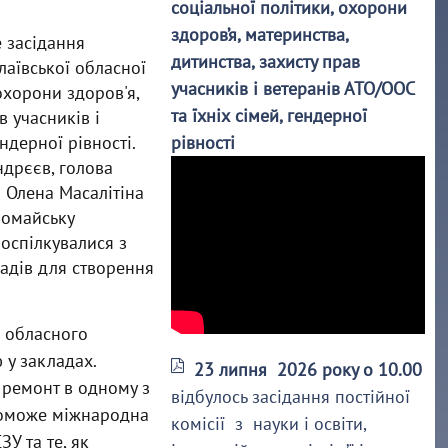
соціальної політики, охорони
здоров’я, материнства,
е засідання
дитинства, захисту прав
лаївської обласної
учасників і ветеранів АТО/ООС
охорони здоров'я,
та їхніх сімей, гендерної
в учасників і
ндерної рівності.
рівності
дрєєв, голова
и Олена Масалітіна
вомайську
оспілкувалися з
ладів для створення
и обласного
 у закладах.
23 липня 2026 року о 10.00
 ремонт в одному з
відбулось засідання постійної
опоможе міжнародна
комісії з науки і освіти,
У та те, як