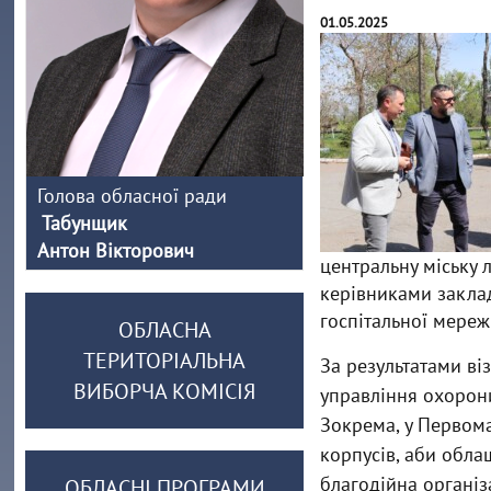
01.05.2025
Голова обласної ради
Табунщик
Антон Вікторович
центральну міську 
керівниками заклад
госпітальної мережі
ОБЛАСНА
ТЕРИТОРІАЛЬНА
За результатами віз
ВИБОРЧА КОМІСІЯ
управління охорони
Зокрема, у Первома
корпусів, аби обла
благодійна організ
ОБЛАСНІ ПРОГРАМИ