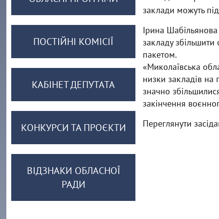
заклади можуть пі
Ірина Шабільянова 
ПОСТІЙНІ КОМІСІЇ
закладу збільшити
пакетом.
«Миколаївська облас
низки закладів на 
КАБІНЕТ ДЕПУТАТА
значно збільшилис
закінчення воєнног
Переглянути засід
КОНКУРСИ ТА ПРОЄКТИ
ВІДЗНАКИ ОБЛАСНОЇ
РАДИ