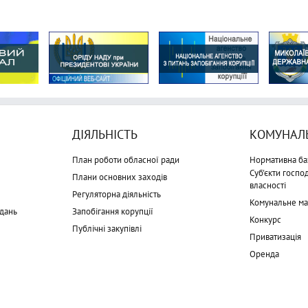
ДІЯЛЬНІСТЬ
КОМУНАЛЬ
План роботи обласної ради
Нормативна ба
Суб'єкти госп
Плани основних заходів
власності
Регуляторна діяльність
Комунальне м
дань
Запобігання корупції
Конкурс
Публічні закупівлі
Приватизація
Оренда