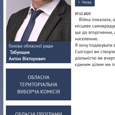
Назад
07.12.2023
Війна показала, щ
місцеве самоврядув
ще до вторгнення, 
населенню.
Я хочу подякувати в
Голова обласної ради
Сьогодні ви створю
Табунщик
діяльністю ви вчер
Антон Вікторович
єдиним цілим ми 
ОБЛАСНА
ТЕРИТОРІАЛЬНА
ВИБОРЧА КОМІСІЯ
ОБЛАСНІ ПРОГРАМИ