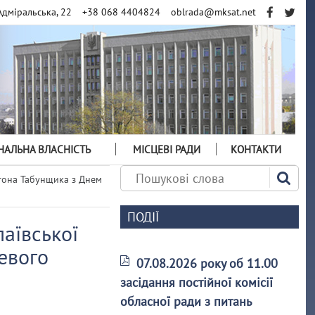
Адміральська, 22
+38 068 4404824
oblrada@mksat.net
АЛЬНА ВЛАСНІСТЬ
МІСЦЕВІ РАДИ
КОНТАКТИ
тона Табунщика з Днем
ПОДІЇ
аївської
евого
07.08.2026 року об 11.00
засідання постійної комісії
обласної ради з питань