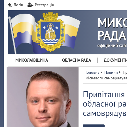
Логін
Реєстрація
МИКО
РАДА
офіційний сай
МИКОЛАЇВЩИНА
ОБЛАСНА РАДА
ДОКУМЕНТ
Головна
Новини
Пр
місцевого самоврядув
Привітання
обласної р
самоврядув