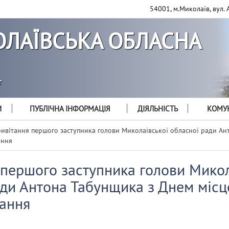
54001, м.Миколаїв, вул. 
ЛАЇВСЬКА ОБЛАСНА
т
И
ПУБЛІЧНА ІНФОРМАЦІЯ
ДІЯЛЬНІСТЬ
КОМУН
ивітання першого заступника голови Миколаївської обласної ради Ан
ання
 першого заступника голови Микол
ади Антона Табунщика з Днем місц
ання