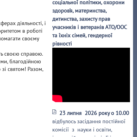
соціальної політики, охорони
здоров’я, материнства,
дитинства, захисту прав
ферах діяльності, і
учасників і ветеранів АТО/ООС
оритетом в роботі
та їхніх сімей, гендерної
опомагати своєму
рівності
сть своєю справою.
ами, благодійною
зі святом! Разом,
23 липня 2026 року о 10.00
відбулось засідання постійної
комісії з науки і освіти,