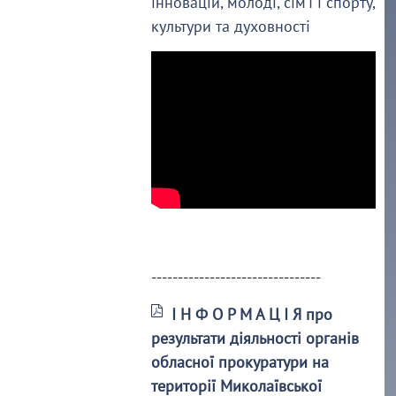
інновацій, молоді, сім’ї і спорту,
культури та духовності
--------------------------------
І Н Ф О Р М А Ц І Я про
результати діяльності органів
обласної прокуратури на
території Миколаївської