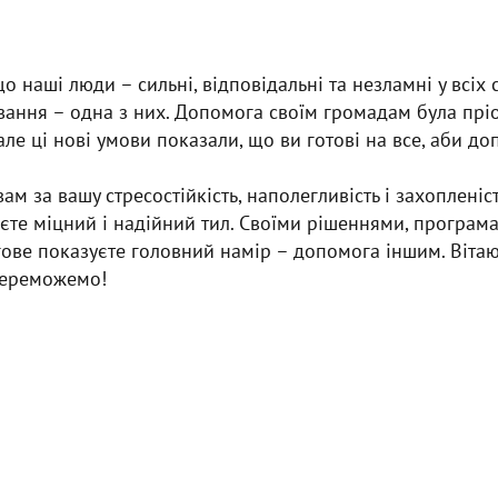
о наші люди – сильні, відповідальні та незламні у всіх с
ання – одна з них. Допомога своїм громадам була прі
але ці нові умови показали, що ви готові на все, аби д
ам за вашу стресостійкість, наполегливість і захоплені
єте міцний і надійний тил. Своїми рішеннями, програм
гове показуєте головний намір – допомога іншим. Вітаю 
переможемо!