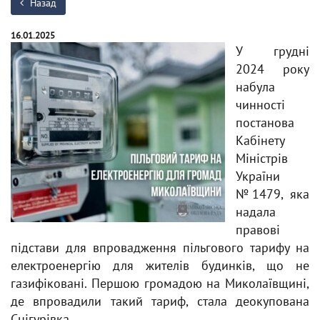
Назад
16.01.2025
У грудні
2024 року
набула
чинності
постанова
Кабінету
Міністрів
України
№1479, яка
надала
правові
підстави для впровадження пільгового тарифу на
електроенергію для жителів будинків, що не
газифіковані. Першою громадою на Миколаївщині,
де впровадили такий тариф, стала деокупована
Снігурівка.