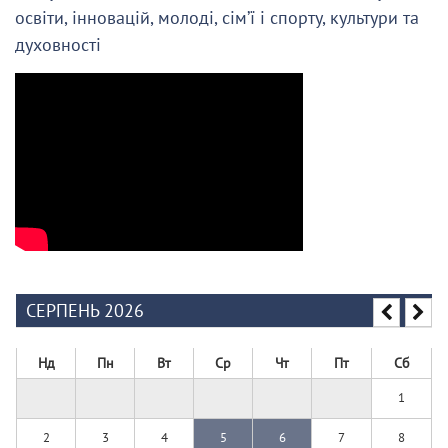
освіти, інновацій, молоді, сім’ї і спорту, культури та
духовності
СЕРПЕНЬ 2026
Нд
Пн
Вт
Ср
Чт
Пт
Сб
1
2
3
4
5
6
7
8