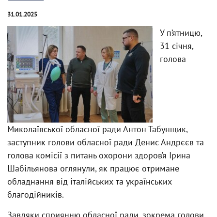
31.01.2025
У п’ятницю,
31 січня,
голова
Миколаївської обласної ради Антон Табунщик,
заступник голови обласної ради Денис Андрєєв та
голова комісії з питань охорони здоров’я Ірина
Шабільянова оглянули, як працює отримане
обладнання від італійських та українських
благодійників.
Завдяки сприянню обласної ради, зокрема голови