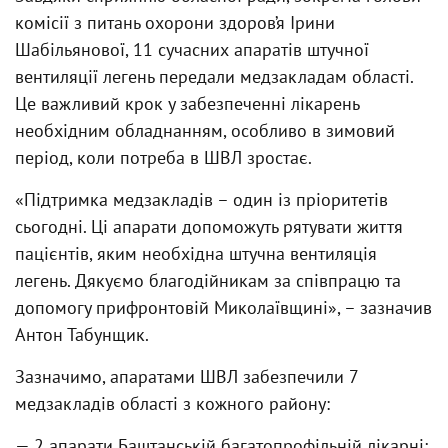
комісії з питань охорони здоров’я Ірини
Шабільянової, 11 сучасних апаратів штучної
вентиляції легень передали медзакладам області.
Це важливий крок у забезпеченні лікарень
необхідним обладнанням, особливо в зимовий
період, коли потреба в ШВЛ зростає.
«Підтримка медзакладів – один із пріоритетів
сьогодні. Ці апарати допоможуть рятувати життя
пацієнтів, яким необхідна штучна вентиляція
легень. Дякуємо благодійникам за співпрацю та
допомогу прифронтовій Миколаївщині», – зазначив
Антон Табунщик.
Зазначимо, апаратами ШВЛ забезпечили 7
медзакладів області з кожного району:
— 2 апарати Баштанській багатопрофільній лікарні;