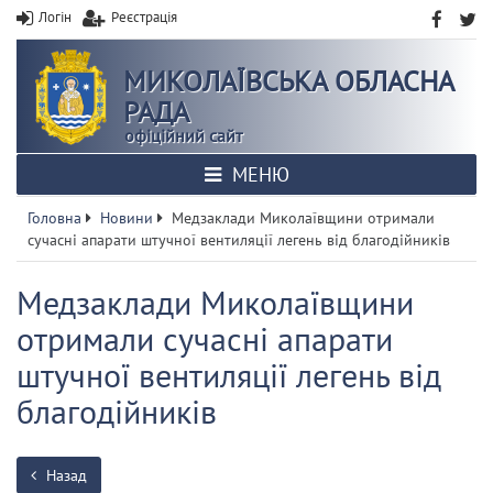
Логін
Реєстрація
МИКОЛАЇВСЬКА ОБЛАСНА
РАДА
офіційний сайт
МЕНЮ
Головна
Новини
Медзаклади Миколаївщини отримали
сучасні апарати штучної вентиляції легень від благодійників
Медзаклади Миколаївщини
отримали сучасні апарати
штучної вентиляції легень від
благодійників
Назад