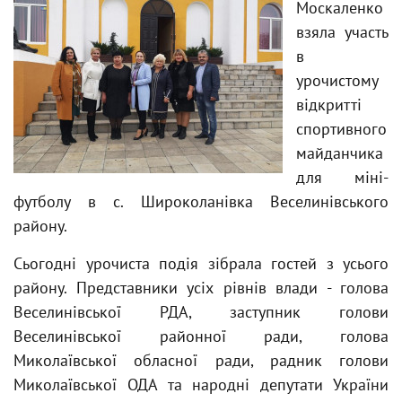
Москаленко
взяла участь
в
урочистому
відкритті
спортивного
майданчика
для міні-
футболу в с. Широколанівка Веселинівського
району.
Сьогодні урочиста подія зібрала гостей з усього
району. Представники усіх рівнів влади - голова
Веселинівської РДА, заступник голови
Веселинівської районної ради, голова
Миколаївської обласної ради, радник голови
Миколаївської ОДА та народні депутати України