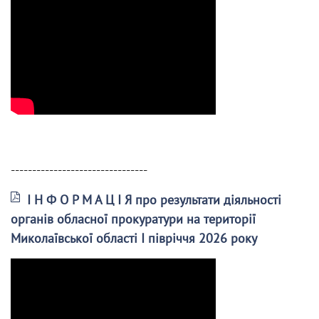
--------------------------------
І Н Ф О Р М А Ц І Я про результати діяльності
органів обласної прокуратури на території
Миколаївської області І півріччя 2026 року