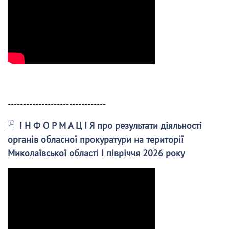
--------------------------------
І Н Ф О Р М А Ц І Я про результати діяльності
органів обласної прокуратури на території
Миколаївської області І півріччя 2026 року