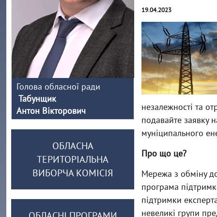
19.04.2023
Голова обласної ради
Табунщик
незалежності та от
Антон Вікторович
подавайте заявку н
муніципального ен
ОБЛАСНА
Про що це?
ТЕРИТОРІАЛЬНА
ВИБОРЧА КОМІСІЯ
Мережа з обміну до
програма підтримк
підтримки експерта
невеликі групи пре
ОБЛАСНІ ПРОГРАМИ