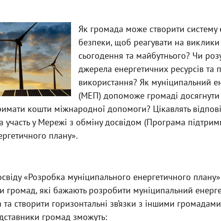
Як громада може створити систему 
безпеки, щоб реагувати на виклики 
сьогодення та майбутнього? Чи роз
джерела енергетичних ресурсів та п
використання? Як муніципальний е
(МЕП) допоможе громаді досягнути
римати кошти міжнародної допомоги? Цікавлять відпові
а участь у Мережі з обміну досвідом (Програма підтрим
ергетичного плану».
свіду «Розробка муніципального енергетичного плану» 
и громад, які бажають розробити муніципальний енерг
 та створити горизонтальні зв’язки з іншими громадами
дставники громад зможуть: