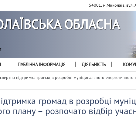
54001, м.Миколаїв, вул. 
ЛАЇВСЬКА ОБЛАСНА
т
И
ПУБЛІЧНА ІНФОРМАЦІЯ
ДІЯЛЬНІСТЬ
КОМУН
спертна підтримка громад в розробці муніципального енергетичного 
підтримка громад в розробці муні
го плану – розпочато відбір учас