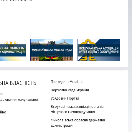
Президент України
НА ВЛАСНІСТЬ
Верховна Рада України
за
Урядовий Портал
одарювання комунальної
Всеукраїнська асоціація органів
місцевого самоврядування
айно
Миколаївська обласна державна
адміністрація