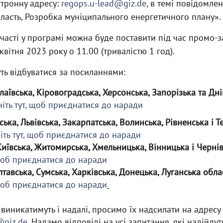
ктронну адресу:
regops.u-lead@giz.de
, в темі повідомле
ласть, Розробка муніципального енергетичного плану».
часті у програмі можна буде поставити під час промо-з
квітня 2023 року о 11.00 (тривалістю 1 год).
ть відбуватися за посиланнями:
лаївська, Кіровоградська, Херсонська, Запорізька та Дн
іть тут, щоб приєднатися до наради
ька, Львівська, Закарпатська, Волинська, Рівненська і Т
іть тут, щоб приєднатися до наради
Київська, Житомирська, Хмельницька, Вінницька і Чернів
 щоб приєднатися до наради
тавська, Сумська, Харківська, Донецька, Луганська облас
 щоб приєднатися до наради
виникатимуть і надалі, просимо їх надсилати на адресу
@giz.de
. Надамо відповіді на усі запитання, які надійду