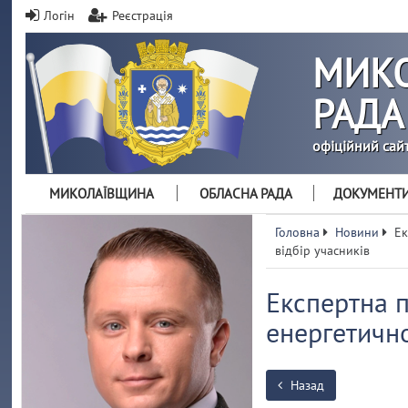
Логін
Реєстрація
МИКО
РАДА
офіційний сай
МИКОЛАЇВЩИНА
ОБЛАСНА РАДА
ДОКУМЕНТ
Головна
Новини
Ек
відбір учасників
Експертна 
енергетично
Назад