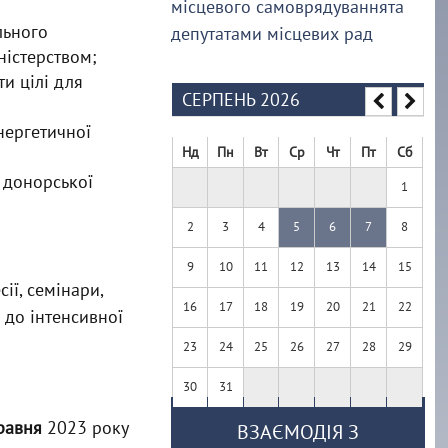
місцевого самоврядуваннята
льного
депутатами місцевих рад
ністерством;
и цілі для
СЕРПЕНЬ 2026
нергетичної
Нд
Пн
Вт
Ср
Чт
Пт
Сб
 донорської
1
2
3
4
5
6
7
8
9
10
11
12
13
14
15
ії, семінари,
16
17
18
19
20
21
22
і до інтенсивної
23
24
25
26
27
28
29
30
31
равня
2023 року
ВЗАЄМОДІЯ З