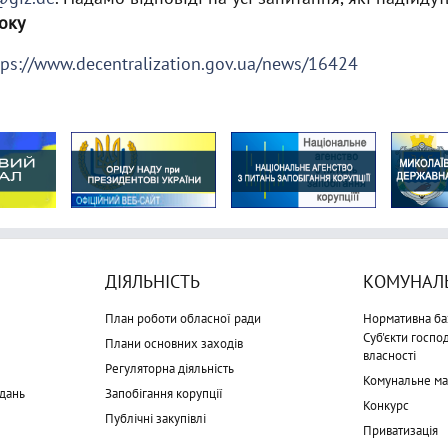
оку
tps://www.decentralization.gov.ua/news/16424
ДІЯЛЬНІСТЬ
КОМУНАЛЬ
План роботи обласної ради
Нормативна ба
Суб'єкти госп
Плани основних заходів
власності
Регуляторна діяльність
Комунальне м
дань
Запобігання корупції
Конкурс
Публічні закупівлі
Приватизація