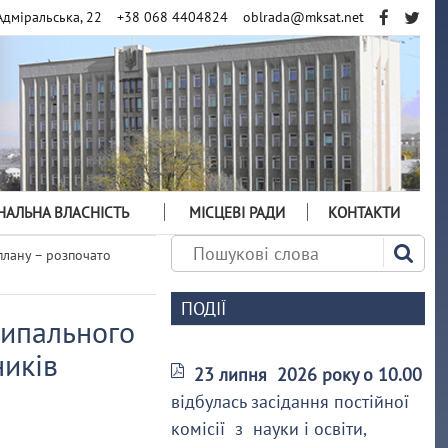
Адміральська, 22
+38 068 4404824
oblrada@mksat.net
АЛЬНА ВЛАСНІСТЬ
МІСЦЕВІ РАДИ
КОНТАКТИ
плану – розпочато
ПОДІЇ
ципального
ників
23 липня 2026 року о 10.00
відбулась засідання постійної
комісії з науки і освіти,