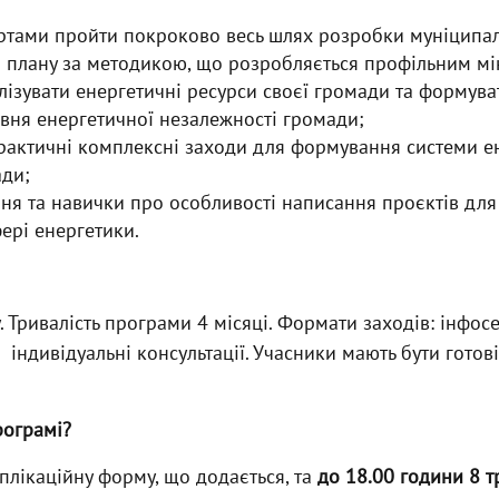
ртами пройти покроково весь шлях розробки муніципа
 плану за методикою, що розробляється профільним мі
лізувати енергетичні ресурси своєї громади та формуват
вня енергетичної незалежності громади;
актичні комплексні заходи для формування системи е
ади;
ня та навички про особливості написання проєктів для
ері енергетики.
 Тривалість програми 4 місяці. Формати заходів: інфосес
а індивідуальні консультації. Учасники мають бути готов
рограмі?
плікаційну форму, що додається, та
до 18.00 години 8 т