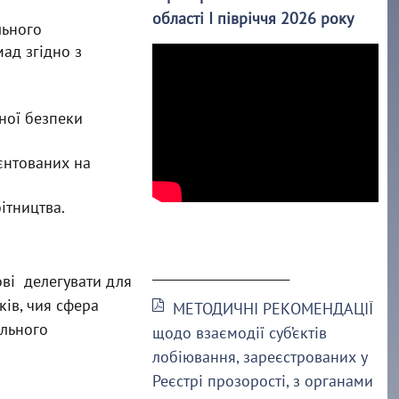
області І півріччя 2026 року
льного
ад згідно з
ної безпеки
єнтованих на
ітництва.
______________________
ові делегувати для
ів, чия сфера
МЕТОДИЧНІ РЕКОМЕНДАЦІЇ
ального
щодо взаємодії суб’єктів
лобіювання, зареєстрованих у
Реєстрі прозорості, з органами