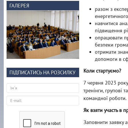
ГАЛЕРЕЯ
разом з експе
енергетичного
навчитися ана
підвищення рі
опрацювати пр
безпеки гром
отримати знан
допомоги в сф
Коли стартуємо?
ПІДПИСАТИСЬ НА РОЗСИЛКУ
7 червня 2023 року.
тренінги, групові т
командної роботи.
Як взяти участь в п
Заповнити заявку а