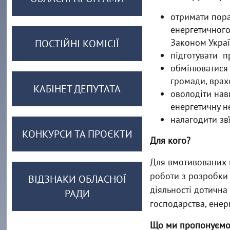
отримати пора
енергетичного
Законом Украї
ПОСТІЙНІ КОМІСІЇ
підготувати п
обмінюватися 
громади, врах
КАБІНЕТ ДЕПУТАТА
оволодіти нав
енергетичну н
налагодити зв
КОНКУРСИ ТА ПРОЄКТИ
Для кого?
Для вмотивованих г
роботи з розробки 
ВІДЗНАКИ ОБЛАСНОЇ
діяльності дотична
РАДИ
господарства, енер
Що ми пропонуємо