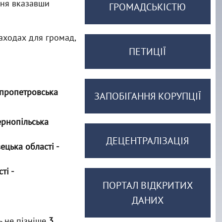
ння вказавши
ГРОМАДСЬКІСТЮ
аходах для громад,
ПЕТИЦІЇ
іпропетровська
ЗАПОБІГАННЯ КОРУПЦІЇ
ернопільська
ДЕЦЕНТРАЛІЗАЦІЯ
ецька області -
ті -
ПОРТАЛ ВІДКРИТИХ
ДАНИХ
ть не пізніше
3