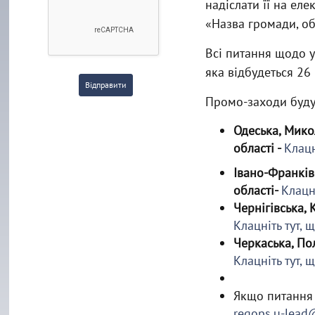
надіслати її на еле
«Назва громади, об
Всі питання щодо у
яка відбудеться 26 
Відправити
Промо-заходи буду
Одеська, Мико
області -
Клацн
Івано-Франківс
області-
Клацн
Чернігівська, 
Клацніть тут,
Черкаська, Пол
Клацніть тут,
Якщо питання 
regops.u-lead