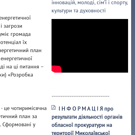
інновацій, молоді, сім’ї і спорту,
культури та духовності
енергетичної
і загрози
уміє громада
отенціал їх
нергетичний план
 енергетичної
ді на ці питання –
ки) «Розробка
--------------------------------
- це чотиримісячна
І Н Ф О Р М А Ц І Я про
етичний план за
результати діяльності органів
. Сформовані у
обласної прокуратури на
території Миколаївської