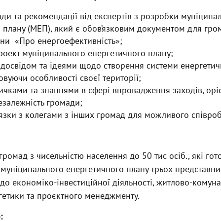
ди та рекомендації від експертів з розробки муніципа
 плану (МЕП), який є обов’язковим документом для гром
ни «Про енергоефективність»;
роект муніципального енергетичного плану;
досвідом та ідеями щодо створення системи енергетич
овуючи особливості своєї території;
ичками та знаннями в сфері впровадження заходів, орі
езалежність громади;
’язки з колегами з інших громад для можливого співроб
ромад з чисельністю населення до 50 тис осіб., які гот
муніципального енергетичного плану трьох представник
 до економіко-інвестиційної діяльності, житлово-комун
гетики та проєктного менеджменту.
: