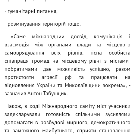
- гуманітарні питання,
- розмінування територій тощо.
«Саме міжнародний досвід, комунікація і
взаємодія між органами влади та місцевого
самоврядування всіх рівнів, тісна особиста
співпраця громад на місцевому рівні з містами-
побратимами дає можливість успішно, разом
протистояти агресії рф та працювати на
відновлення України та Миколаївщини зокрема», -
зазначив Антон Табунщик.
Також, в ході Міжнародного саміту міст учасники
задекларували готовність спільними зусиллями
допомагати в розбудові мирного, демократичного
та заможного майбутнього, сприяти становленню