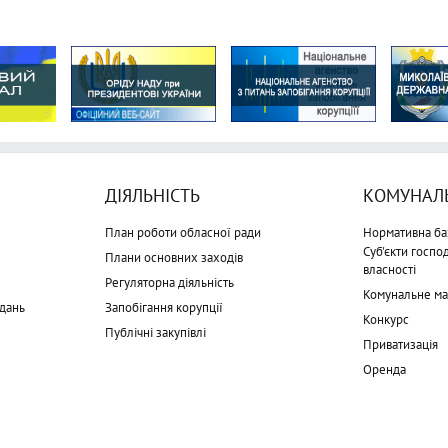
ДІЯЛЬНІСТЬ
КОМУНАЛЬ
План роботи обласної ради
Нормативна ба
Суб'єкти госп
Плани основних заходів
власності
Регуляторна діяльність
Комунальне м
дань
Запобігання корупції
Конкурс
Публічні закупівлі
Приватизація
Оренда