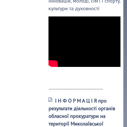
інновацій, молоді, сім’ї і спорту,
культури та духовності
--------------------------------
І Н Ф О Р М А Ц І Я про
результати діяльності органів
обласної прокуратури на
території Миколаївської