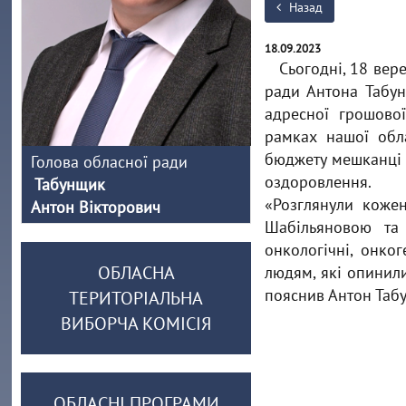
Назад
18.09.2023
Сьогодні, 18 вер
ради Антона Табун
адресної грошово
рамках нашої обла
бюджету мешканці 
Голова обласної ради
оздоровлення.
Табунщик
«Розглянули коже
Антон Вікторович
Шабільяновою та
онкологічні, онко
ОБЛАСНА
людям, які опинили
пояснив Антон Таб
ТЕРИТОРІАЛЬНА
ВИБОРЧА КОМІСІЯ
ОБЛАСНІ ПРОГРАМИ