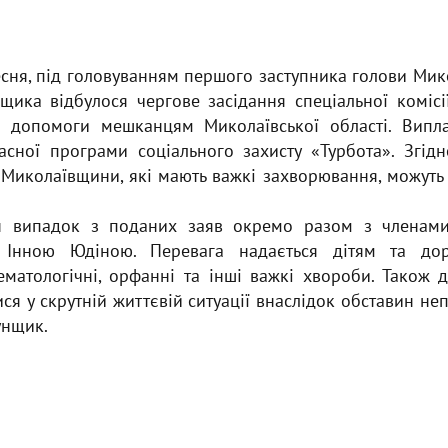
есня, під головуванням першого заступника голови Мик
щика відбулося чергове засідання спеціальної комісі
ї допомоги мешканцям Миколаївської області. Випла
сної програми соціального захисту «Турбота». Згідн
Миколаївщини, які мають важкі захворювання, можуть
н випадок з поданих заяв окремо разом з членами
 Інною Юдіною. Перевага надається дітям та дор
гематологічні, орфанні та інші важкі хвороби. Також 
ся у скрутній життєвій ситуації внаслідок обставин не
унщик.