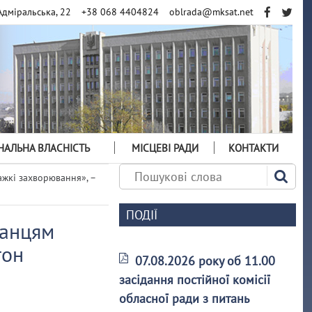
Адміральська, 22
+38 068 4404824
oblrada@mksat.net
АЛЬНА ВЛАСНІСТЬ
МІСЦЕВІ РАДИ
КОНТАКТИ
ажкі захворювання», –
ПОДІЇ
канцям
тон
07.08.2026 року об 11.00
засідання постійної комісії
обласної ради з питань