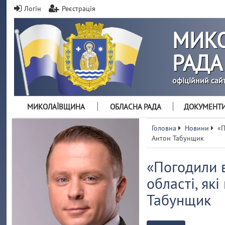
Логін
Реєстрація
МИКО
РАДА
офіційний сай
МИКОЛАЇВЩИНА
ОБЛАСНА РАДА
ДОКУМЕНТ
Головна
Новини
«П
Антон Табунщик
«Погодили 
області, як
Табунщик