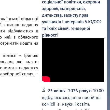
соціальної політики, охорони
здоров’я, материнства,
дитинства, захисту прав
олаївської обласної
учасників і ветеранів АТО/ООС
ї з питань надання
та їхніх сімей, гендерної
ти відбуваються в
рівності
о неї, з обласного
 отримати кошти на
 комісії – Іриною
ослим, які мають
допомога надається
переборної сили», –
23 липня 2026 року о 10.00
відбулось засідання постійної
комісії з науки і освіти,