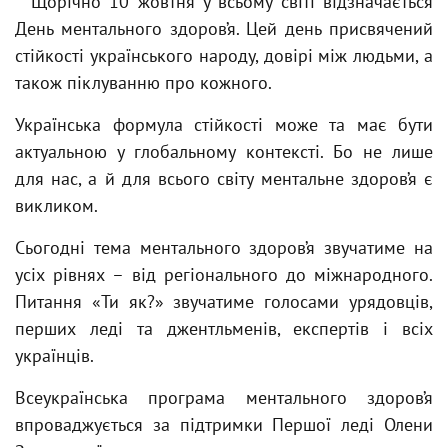
Щорічно 10 жовтня у всьому світі відзначається
День ментального здоров’я. Цей день присвячений
стійкості українського народу, довірі між людьми, а
також піклуванню про кожного.
Українська формула стійкості може та має бути
актуальною у глобальному контексті. Бо не лише
для нас, а й для всього світу ментальне здоров’я є
викликом.
Сьогодні тема ментального здоров’я звучатиме на
усіх рівнях – від регіонального до міжнародного.
Питання «Ти як?» звучатиме голосами урядовців,
перших леді та джентльменів, експертів і всіх
українців.
Всеукраїнська програма ментального здоров’я
впроваджується за підтримки Першої леді Олени