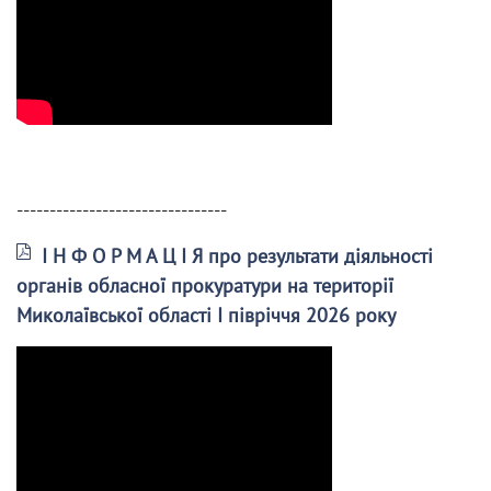
--------------------------------
І Н Ф О Р М А Ц І Я про результати діяльності
органів обласної прокуратури на території
Миколаївської області І півріччя 2026 року