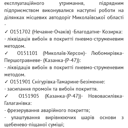
експлуатаційного утримання, підрядним
підприємством виконувалися наступні роботи на
ділянках місцевих автодоріг Миколаївської області
-
✓ О151702 (Нечаяне-Очаків) -Благодатне- Козирка:
- ліквідація вибоїн в покритті пневмо-струменевим
методом.
✓ О151101 (Миколаїв-Херсон)- Любомирівка-
Першотравневе- (Казанка-(Р-47)):
- ліквідація вибоїн в покритті пневмо-струменевим
методом.
✓ О151901 Снігурівка-Тамарине-Безіменне:
- засипання промоїн та вибоїн покриття.
✓ О151905 (Казанка-(Р-47))- Нововасилівка-
Галаганівка:
- фрезерування аварійного покриття;
- улаштування вирівнюючих шарів основи з
щебенево-піщаної суміші;