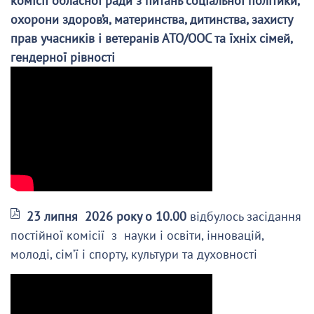
комісії обласної ради з питань соціальної політики,
охорони здоров’я, материнства, дитинства, захисту
прав учасників і ветеранів АТО/ООС та їхніх сімей,
гендерної рівності
23 липня 2026 року о 10.00
відбулось засідання
постійної комісії з науки і освіти, інновацій,
молоді, сім’ї і спорту, культури та духовності