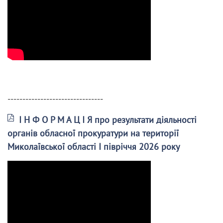
--------------------------------
І Н Ф О Р М А Ц І Я про результати діяльності
органів обласної прокуратури на території
Миколаївської області І півріччя 2026 року