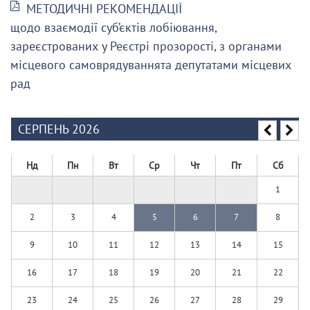
МЕТОДИЧНІ РЕКОМЕНДАЦІЇ
щодо взаємодії суб’єктів лобіювання,
зареєстрованих у Реєстрі прозорості, з органами
місцевого самоврядуваннята депутатами місцевих
рад
СЕРПЕНЬ 2026
Нд
Пн
Вт
Ср
Чт
Пт
Сб
1
2
3
4
5
6
7
8
9
10
11
12
13
14
15
16
17
18
19
20
21
22
23
24
25
26
27
28
29