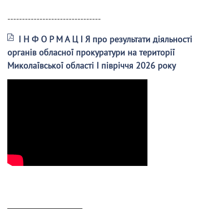
--------------------------------
І Н Ф О Р М А Ц І Я про результати діяльності
органів обласної прокуратури на території
Миколаївської області І півріччя 2026 року
______________________