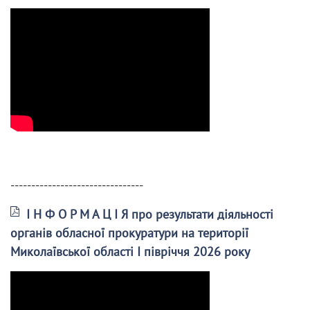
--------------------------------
І Н Ф О Р М А Ц І Я про результати діяльності
органів обласної прокуратури на території
Миколаївської області І півріччя 2026 року