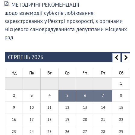
МЕТОДИЧНІ РЕКОМЕНДАЦІЇ
щодо взаємодії суб’єктів лобіювання,
зареєстрованих у Реєстрі прозорості, з органами
місцевого самоврядуваннята депутатами місцевих
рад
СЕРПЕНЬ 2026
Нд
Пн
Вт
Ср
Чт
Пт
Сб
1
2
3
4
5
6
7
8
9
10
11
12
13
14
15
16
17
18
19
20
21
22
23
24
25
26
27
28
29