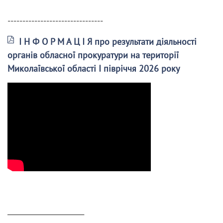
--------------------------------
І Н Ф О Р М А Ц І Я про результати діяльності
органів обласної прокуратури на території
Миколаївської області І півріччя 2026 року
______________________