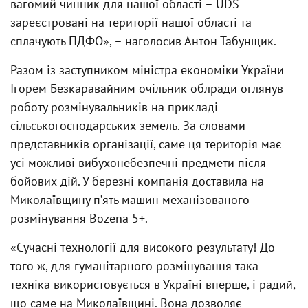
вагомий чинник для нашої області – UDS
зареєстровані на території нашої області та
сплачують ПДФО», – наголосив Антон Табунщик.
Разом із заступником міністра економіки України
Ігорем Безкаравайним очільник облради оглянув
роботу розмінувальників на прикладі
сільськогосподарських земель. За словами
представників організації, саме ця територія має
усі можливі вибухонебезпечні предмети після
бойових дій. У березні компанія доставила на
Миколаївщину пʼять машин механізованого
розмінування Bozena 5+.
«Сучасні технології для високого результату! До
того ж, для гуманітарного розмінування така
техніка використовується в Україні вперше, і радий,
що саме на Миколаївщині. Вона дозволяє