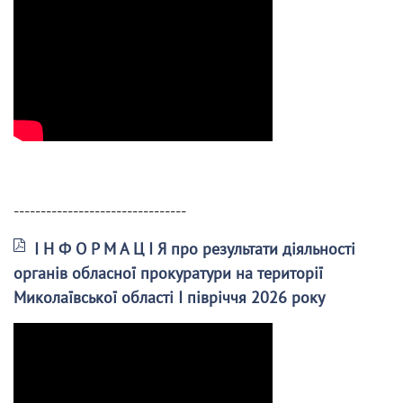
--------------------------------
І Н Ф О Р М А Ц І Я про результати діяльності
органів обласної прокуратури на території
Миколаївської області І півріччя 2026 року