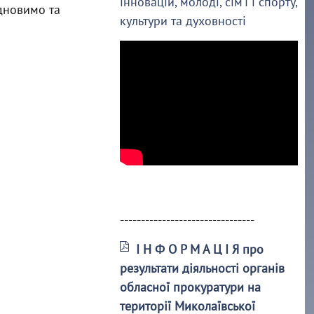
інновацій, молоді, сім’ї і спорту,
ідновимо та
культури та духовності
--------------------------------
І Н Ф О Р М А Ц І Я про
результати діяльності органів
обласної прокуратури на
території Миколаївської