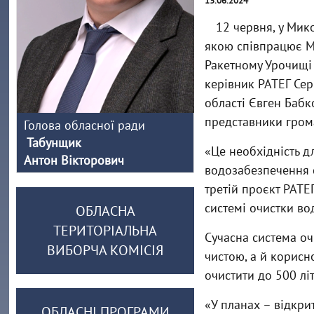
13.06.2024
12 червня, у Мик
якою співпрацює М
Ракетному Урочищі 
керівник РАТЕГ Сер
області Євген Бабко
представники грома
Голова обласної ради
Табунщик
«Це необхідність д
Антон Вікторович
водозабезпечення с
третій проєкт РАТЕГ
системі очистки во
ОБЛАСНА
ТЕРИТОРІАЛЬНА
Сучасна система оч
ВИБОРЧА КОМІСІЯ
чистою, а й корис
очистити до 500 лі
«У планах – відкри
ОБЛАСНІ ПРОГРАМИ