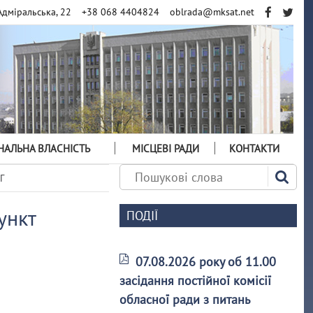
Адміральська, 22
+38 068 4404824
oblrada@mksat.net
АЛЬНА ВЛАСНІСТЬ
МІСЦЕВІ РАДИ
КОНТАКТИ
Г
ункт
ПОДІЇ
07.08.2026 року об 11.00
засідання постійної комісії
обласної ради з питань