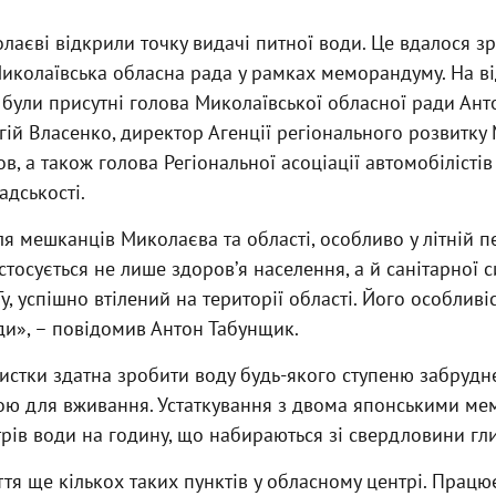
олаєві відкрили точку видачі питної води. Це вдалося зр
иколаївська обласна рада у рамках меморандуму. На ві
були присутні голова Миколаївської обласної ради Ант
гій Власенко, директор Агенції регіонального розвитку
в, а також голова Регіональної асоціації автомобілісті
дськості.
ля мешканців Миколаєва та області, особливо у літній п
тосується не лише здоровʼя населення, а й санітарної си
у, успішно втілений на території області. Його особливі
ди», – повідомив Антон Табунщик.
истки здатна зробити воду будь-якого ступеню забруд
ною для вживання. Устаткування з двома японськими м
трів води на годину, що набираються зі свердловини г
ття ще кількох таких пунктів у обласному центрі. Працю