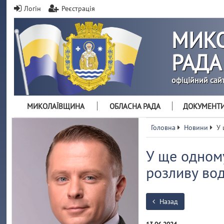
Логін
Реєстрація
МИКО
РАДА
офіційний сай
МИКОЛАЇВЩИНА
ОБЛАСНА РАДА
ДОКУМЕНТ
Головна
Новини
У 
У ще одном
розливу вод
Назад