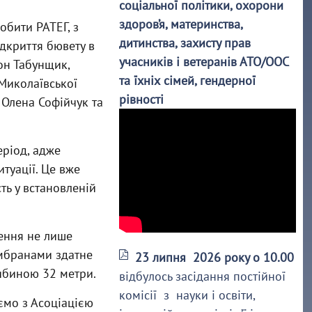
соціальної політики, охорони
здоров’я, материнства,
обити РАТЕГ, з
дитинства, захисту прав
дкриття бювету в
учасників і ветеранів АТО/ООС
он Табунщик,
та їхніх сімей, гендерної
 Миколаївської
рівності
в Олена Софійчук та
еріод, адже
туації. Це вже
сть у встановленій
нення не лише
ембранами здатне
23 липня 2026 року о 10.00
либиною 32 метри.
відбулось засідання постійної
комісії з науки і освіти,
ємо з Асоціацією