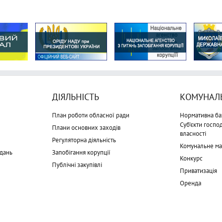
ДІЯЛЬНІСТЬ
КОМУНАЛЬ
План роботи обласної ради
Нормативна ба
Суб'єкти госп
Плани основних заходів
власності
Регуляторна діяльність
Комунальне м
дань
Запобігання корупції
Конкурс
Публічні закупівлі
Приватизація
Оренда