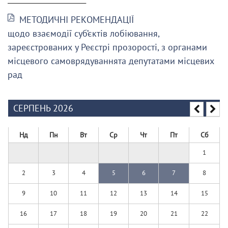
МЕТОДИЧНІ РЕКОМЕНДАЦІЇ
щодо взаємодії суб’єктів лобіювання,
зареєстрованих у Реєстрі прозорості, з органами
місцевого самоврядуваннята депутатами місцевих
рад
СЕРПЕНЬ 2026
Нд
Пн
Вт
Ср
Чт
Пт
Сб
1
2
3
4
5
6
7
8
9
10
11
12
13
14
15
16
17
18
19
20
21
22