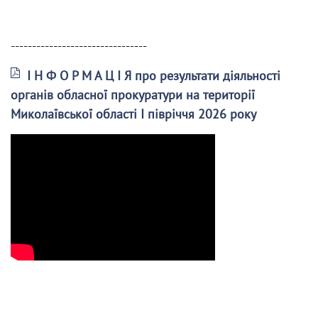
--------------------------------
І Н Ф О Р М А Ц І Я про результати діяльності
органів обласної прокуратури на території
Миколаївської області І півріччя 2026 року
______________________