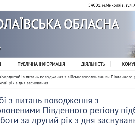
54001, м.Миколаїв, вул. 
ЛАЇВСЬКА ОБЛАСНА
т
И
ПУБЛІЧНА ІНФОРМАЦІЯ
ДІЯЛЬНІСТЬ
КОМУН
Коордштабі з питань поводження з військовополоненими Південного р
угий рік з дня заснування
бі з питань поводження з
олоненими Південного регіону під
боти за другий рік з дня заснуван