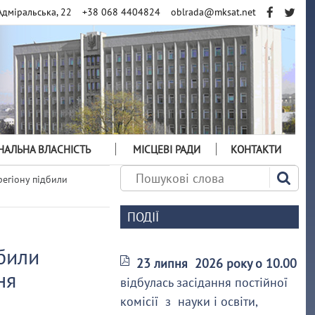
Адміральська, 22
+38 068 4404824
oblrada@mksat.net
АЛЬНА ВЛАСНІСТЬ
МІСЦЕВІ РАДИ
КОНТАКТИ
егіону підбили
ПОДІЇ
били
23 липня 2026 року о 10.00
ня
відбулась засідання постійної
комісії з науки і освіти,