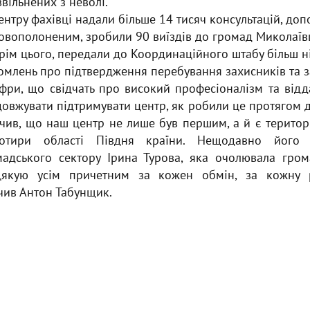
вільнених з неволі.
ентру фахівці надали більше 14 тисяч консультацій, до
овополоненим, зробили 90 виїздів до громад Миколаї
рім цього, передали до Координаційного штабу більш н
млень про підтвердження перебування захисників та з
ри, що свідчать про високий професіоналізм та відда
вжувати підтримувати центр, як робили це протягом д
чив, що наш центр не лише був першим, а й є територ
тири області Півдня країни. Нещодавно його 
адського сектору Ірина Турова, яка очолювала гром
Дякую усім причетним за кожен обмін, за кожну 
ачив Антон Табунщик.