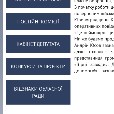
власне оборонців, з
З початку роботи ц
поверненим військ
Кіровоградщини. К
ПОСТІЙНІ КОМІСІЇ
оперативних повідо
«Це неймовірні циф
Ми же будемо продо
КАБІНЕТ ДЕПУТАТА
Андрій Юсов зазна
адже охоплює чо
представниця гром
«Вірні завжди». 
КОНКУРСИ ТА ПРОЄКТИ
допомогу!», - зазн
ВІДЗНАКИ ОБЛАСНОЇ
РАДИ