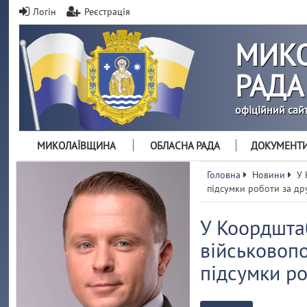
Логін
Реєстрація
МИКО
РАДА
офіційний сай
МИКОЛАЇВЩИНА
ОБЛАСНА РАДА
ДОКУМЕНТ
Головна
Новини
У 
підсумки роботи за др
У Коордшта
військовоп
підсумки ро