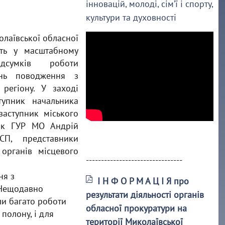
інновацій, молоді, сім’ї і спорту,
культури та духовності
олаївської обласної
ть у масштабному
сумків роботи
ань поводження з
регіону. У заході
тупник начальника
заступник міського
ник ГУР МО Андрій
СП, представники
органів місцевого
--------------------------------
ня з
І Н Ф О Р М А Ц І Я про
 Нещодавно
результати діяльності органів
ли багато роботи
обласної прокуратури на
полону, і для
території Миколаївської