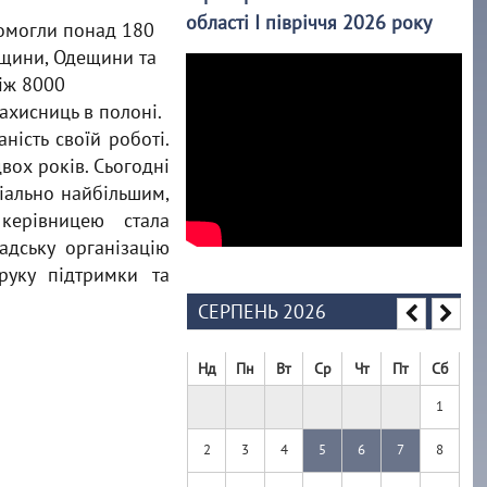
області І півріччя 2026 року
помогли понад 180
вщини, Одещини та
іж 8000
ахисниць в полоні.
ність своїй роботі.
вох років. Сьогодні
іально найбільшим,
керівницею стала
адську організацію
руку підтримки та
СЕРПЕНЬ 2026
Нд
Пн
Вт
Ср
Чт
Пт
Сб
1
2
3
4
5
6
7
8