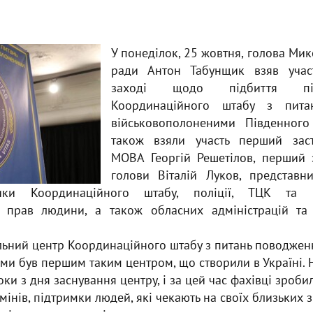
У понеділок, 25 жовтня, голова Мик
ради Антон Табунщик взяв учас
заході щодо підбиття під
Координаційного штабу з пит
військовополоненими Південного 
також взяли участь перший зас
МОВА Георгій Решетілов, перший 
голови Віталій Луков, представ
ики Координаційного штабу, поліції, ТЦК та 
 прав людини, а також обласних адміністрацій та 
льний центр Координаційного штабу з питань поводжен
ми був першим таким центром, що створили в Україні.
ки з дня заснування центру, і за цей час фахівці зроби
інів, підтримки людей, які чекають на своїх близьких з 