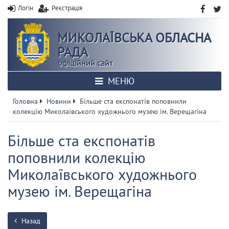
Логін
Реєстрація
МИКОЛАЇВСЬКА ОБЛАСНА
РАДА
офіційний сайт
МЕНЮ
Головна
Новини
Більше ста експонатів поповнили
колекцію Миколаївського художнього музею ім. Верещагіна
Більше ста експонатів
поповнили колекцію
Миколаївського художнього
музею ім. Верещагіна
Назад